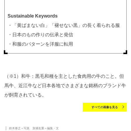
Sustainable Keywords
・「黄ばまない白」「褪せない黒」の長く着られる服
・日本のもの作りの伝承と発信
・和服のパターンを洋服に転用
（※1）和牛：黒毛和種を主とした食肉用の牛のこと。但
馬牛、近江牛など日本各地でさまざまな銘柄のブランド牛
が飼育されている。
すべての画像を見る
鈴木泰之＝写真 加瀬友重＝編集・文