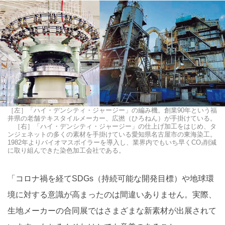
［左］「ハイ・デンシティ・ジャージー」の編み機。創業90年という福
井県の老舗テキスタイルメーカー、広撚（ひろねん）が手掛けている。
［右］「ハイ・デンシティ・ジャージー」の仕上げ加工をはじめ、タ
ンジェネットの多くの素材を手掛けている愛知県名古屋市の東海染工。
1982年よりバイオマスボイラーを導入し、業界内でもいち早くCO₂削減
に取り組んできた染色加工会社である。
「コロナ禍を経てSDGs（持続可能な開発目標）や地球環
境に対する意識が高まったのは間違いありません。実際、
生地メーカーの合同展ではさまざまな新素材が出展されて