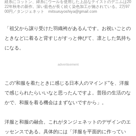
経糸にコットン、緯糸にウールを使用した上品なテイストのデニムは20
22年秋冬の新作。深い藍色が長く続く染色加工が施されている。2万97
00円／タンジェネット mitsuruyoshiya@gmail.com
「祖父から譲り受けた羽織袴があるんです。お祝いごとの
ときなどに着ると背すじがすっと伸びて、凛とした気持ち
になる。
advertisement
この“和服を着たときに感じる日本人のマインド”を、洋服
で感じられたらいいなと思ったんですよ。普段の生活のな
かで、和服を着る機会はまずないですから」。
洋服と和服の融合。これがタンジェネットのデザインのエ
ッセンスである。具体的には「洋服を平面的に作ってい