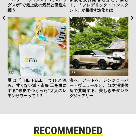
リック・コンスタ
デリック・コンスタント」。ク
右する——TENTIAL
す進化とは
ラシックとテクノロジーの幸福
究成果を結集した「BAKU
な両立がここに
y Pro」
へ、レンジローバ
ルと。 江之浦測候
、美しきモダンラ
RECOMMENDED