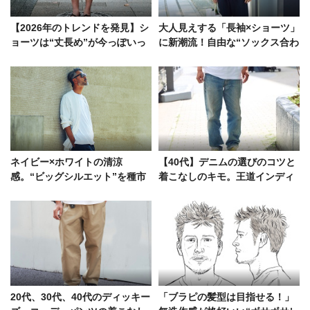
【2026年のトレンドを発見】シ
大人見えする「長袖×ショーツ」
ョーツは“丈長め”が今っぽいっ
に新潮流！自由な“ソックス合わ
て知ってた⁉︎ 真相を街角スナッ
せ”が今夏の気分
プで
ネイビー×ホワイトの清涼
【40代】デニムの選びのコツと
感。“ビッグシルエット”を種市
着こなしのキモ。王道インディ
暁はこう着流した
ゴに、武骨なブラックetc.
20代、30代、40代のディッキー
「ブラピの髪型は目指せる！」