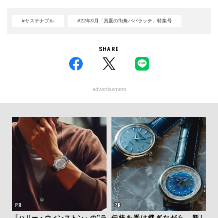
#サステナブル
#22年9月「真夏の街角パパラッチ」特集号
SHARE
advertisement
ぎながら、新し
斎藤 工の心揺さぶる時計「フレ
「コンディション」が