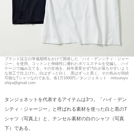
ブランド設立の準備期間をかけて開発した「ハイ・デンシティ・ジャー
ジー」を使用。コットンと伸縮性に優れたポリエステルを交編し、ハイ
ゲージで編み立てる。その生地を、経年黄変せず汚れが落ちやすいよう
な加工で仕上げた。白はずっと白く、黒はずっと黒く。その色みが持続
可能なTシャツなのである。各1万1000円／タンジェネット mitsuruyo
shiya@gmail.com
タンジェネットを代表するアイテムは3つ。「ハイ・デン
シティ・ジャージー」と呼ばれる素材を使った白と黒のT
シャツ（写真上）と、テンセル素材の白のシャツ（写真
下）である。