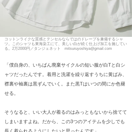
コットンライクな質感とテンセルならではのドレープを兼備するシャ
ツ。このシャツも東海染工にて、美しい白が続く仕上げ加工を施してい
る。2万2000円／タンジェネット mitsuruyoshiya@gmail.com
「僕自身の、いちばん廃棄サイクルの短い服が白Tと白シ
ャツだったんです。着用と洗濯を繰り返すうちに黄ばみ、
襟裏や袖裏は黒ずんでいく。また黒Tはいつの間にか色褪
せる。
そうなると、いい大人が着るのはみっともないから捨てて
しまいますよね。だから、この3つのアイテムを少しでも
長く着られるようにしたいと思ったんです」。