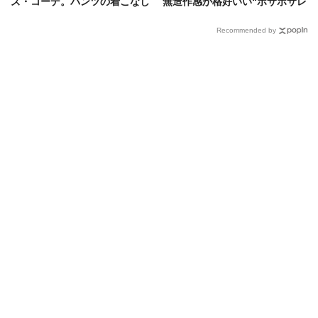
ズ・コーデ。パンツの着こなし
無造作感が格好いい“ボサボサレ
術を8名のスナップで
イヤー”ヘアを今っぽく仕上げる
コツ
Recommended by
トップ
時計
「ハリー・ウィンストン」の”ラグスポ”で最上級の気品と個性を纏う