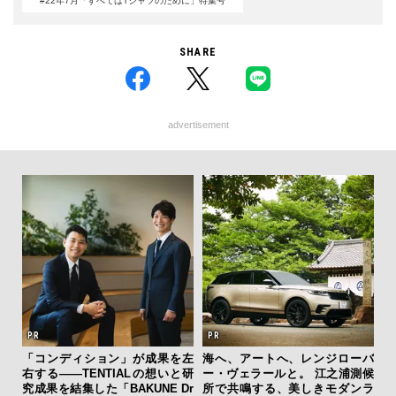
#22年7月「すべてはTシャツのために」特集号
SHARE
advertisement
テッド
「コンディション」が成果を左
海へ、アートへ、レンジローバ
「
”が証
右する——TENTIALの想いと研
ー・ヴェラールと。 江之浦測候
ガー
」の
究成果を結集した「BAKUNE Dr
所で共鳴する、美しきモダンラ
の哲