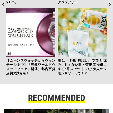
y Pro」
グジュアリー
AYS
【ムーンスウォッチからヴィン
夏は「THE PEEL」でひと涼
革
こで
テージまで】「三越ワールドウ
み。甘くない派・斎藤 工を虜に
スが
ー＆
ォッチフェア」開催。都内百貨
する“果皮でつくった”大人のレ
CO
店初の試みも！
モンサワーって！？
RECOMMENDED