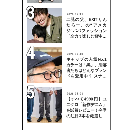
プで
2026.07.31
二児の父、EXITりん
たろー。の“アメカ
ジ”パパファッション
「全力で楽しむ背中を
見せていきたい」
2026.07.30
キャップの人気No.1
カラーは「黒」。洒落
者たちはどんなブラン
ドを愛用中？ スナッ
プで検証！
2026.08.01
【すべて4990円】ユ
ニクロ「新作デニム」
を試着レビュー！今季
の注目3本を厳選して
穿き比べてみた