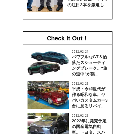
の注目3本を厳選して
穿き比べてみた
Check It Out！
2022.02.21
パワフルなGT＆洒
落たスシューティ
ングブレーク。“旅
の道中”が楽...
2022.02.23
平成・令和世代が
作る昭和な車。ヤ
バいカスタムカー3
台に見るリバイ...
2022.02.26
2022年に発売予定
の国産電気自動
車。トヨタ、スバ