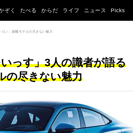
かぞく
たべる
からだ
ライフ
ニュース
Picks
-トロン」旗艦モデルの尽きない魅力
モいっす」3人の識者が語る
デルの尽きない魅力