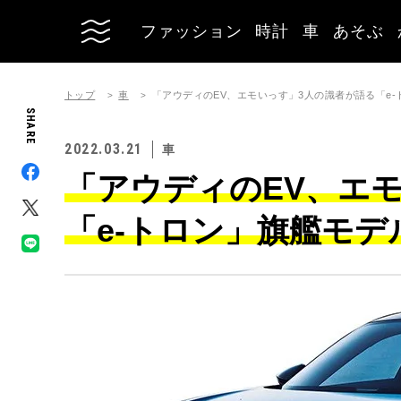
ファッション
時計
車
あそぶ
トップ
車
「アウディのEV、エモいっす」3人の識者が語る「e
SHARE
2022.03.21
車
「アウディのEV、エ
「e-トロン」旗艦モ