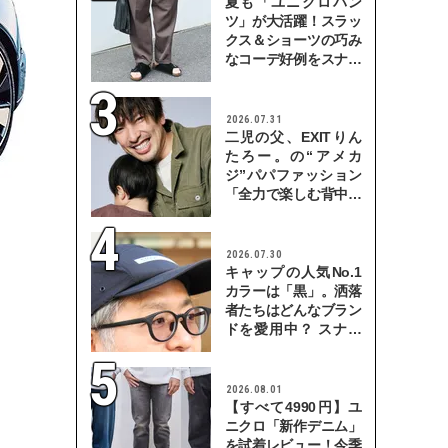
夏も「ユニクロパン
ツ」が大活躍！スラッ
クス＆ショーツの巧み
なコーデ好例をスナッ
プで
2026.07.31
二児の父、EXITりん
たろー。の“アメカ
ジ”パパファッション
「全力で楽しむ背中を
見せていきたい」
2026.07.30
キャップの人気No.1
カラーは「黒」。洒落
者たちはどんなブラン
ドを愛用中？ スナッ
プで検証！
2026.08.01
【すべて4990円】ユ
ニクロ「新作デニム」
を試着レビュー！今季