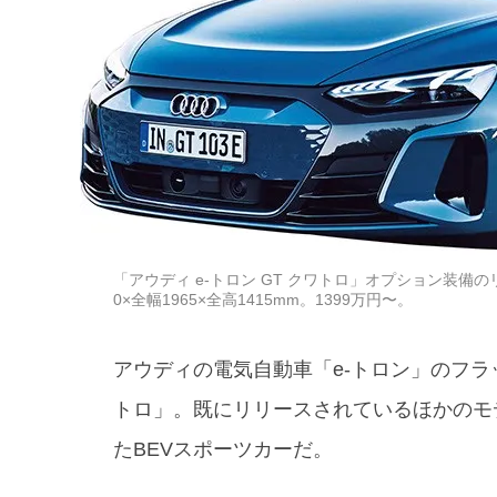
「アウディ e-トロン GT クワトロ」オプション装
0×全幅1965×全高1415mm。1399万円〜。
アウディの電気自動車「e-トロン」のフラッ
トロ」。既にリリースされているほかのモ
たBEVスポーツカーだ。