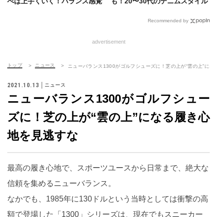
べば上手くいく！バランス感覚
も！20〜30代のデニムスタイル
巧みな5人の着こなし術
を徹底解明
Recommended by
advertisement
トップ
ニュース
ニューバランス1300がゴルフシューズに！芝の上が“雲の上”に
2021.10.13
ニュース
ニューバランス1300がゴルフシュー
ズに！芝の上が“雲の上”になる履き心
地を見逃すな
最高の履き心地で、スポーツユースから日常まで、絶大な
信頼を集めるニューバランス。
なかでも、1985年に130ドルという当時としては衝撃の高
額で登場した「1300」シリーズは、現在でもスニーカー