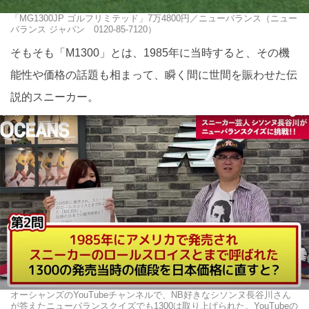
「MG1300JP ゴルフリミテッド」7万4800円／ニューバランス（ニュー
バランス ジャパン 0120-85-7120）
そもそも「M1300」とは、1985年に当時すると、その機
能性や価格の話題も相まって、瞬く間に世間を賑わせた伝
説的スニーカー。
オーシャンズのYouTubeチャンネルで、NB好きなシソンヌ長谷川さん
が答えたニューバランスクイズでも1300は取り上げられた。YouTubeの