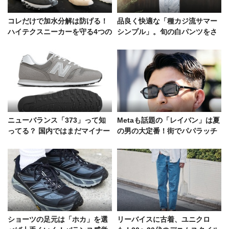
コレだけで加水分解は防げる！
品良く快適な「種カジ流サマー
ハイテクスニーカーを守る4つの
シンプル」。旬の白パンツをさ
マストアイテム
らっと、シンプルに！
ニューバランス「373」って知
Metaも話題の「レイバン」は夏
ってる？ 国内ではまだマイナー
の男の大定番！街でパパラッチ
な一足を、ブレイク前にチェッ
したコーデ好例
ク！
ショーツの足元は「ホカ」を選
リーバイスに古着、ユニクロ