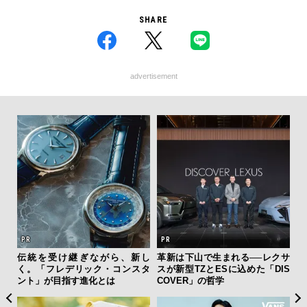
SHARE
advertisement
 セ
伝統を受け継ぎながら、新し
革新は下山で生まれる──レクサ
海
リン
く。「フレデリック・コンスタ
スが新型TZとESに込めた「DIS
ー
冒険
ント」が目指す進化とは
COVER」の哲学
所
グ