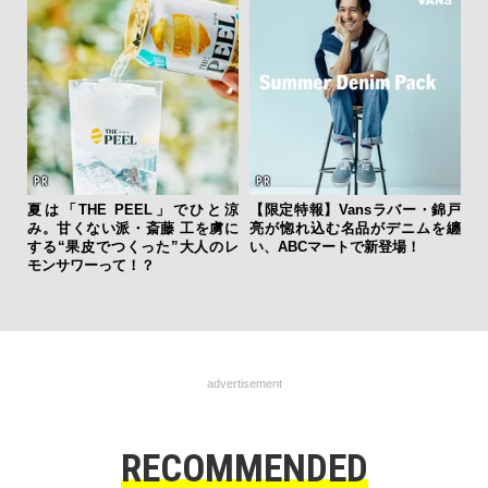
夏は「THE PEEL」でひと涼
【限定特報】Vansラバー・錦戸
み。甘くない派・斎藤 工を虜に
亮が惚れ込む名品がデニムを纏
「
する“果皮でつくった”大人のレ
い、ABCマートで新登場！
グ
モンサワーって！？
纏
advertisement
RECOMMENDED