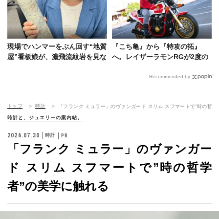
現場でハンマーをぶん回す“地質
『こち亀』から『特攻の拓』
屋”看板娘が、濃飛流紋岩を見な
へ。レイザーラモンRGが2度の
がらウミウシ愛を語ってくれた
事故を経ても貫き通した32年の
バイク愛
Recommended by
トップ
時計
「フランク ミュラー」のヴァンガード スリム スフマートで”時の哲学
時計と、ジュエリーの案内帖。
2026.07.30
時計
「フランク ミュラー」のヴァンガー
ド スリム スフマートで”時の哲学
者”の美学に触れる