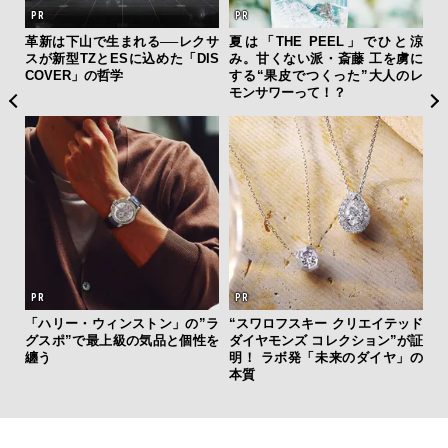
新し
革新は下山で生まれる──レクサ
夏は「THE PEEL」でひと涼
サン
スタ
スが新型TZとESに込めた「DIS
み。甘くない派・斎藤 工を虜に
と
COVER」の哲学
する“果皮でつくった”大人のレ
も
モンサワーって！？
4名
を左
「ハリー・ウィンストン」の”ラ
“スワロフスキー クリエイテッド
「
いと研
グスポ”で最上級の気品と個性を
ダイヤモンズ コレクション”が証
ガー
 Dr
纏う
明！ ラボ発「未来のダイヤ」の
の哲
本質