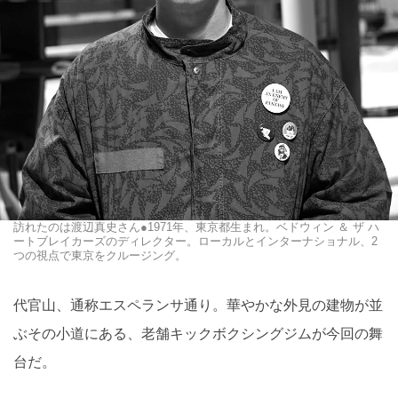
訪れたのは渡辺真史さん●1971年、東京都生まれ。ベドウィン ＆ ザ ハ
ートブレイカーズのディレクター。ローカルとインターナショナル、2
つの視点で東京をクルージング。
代官山、通称エスペランサ通り。華やかな外見の建物が並
ぶその小道にある、老舗キックボクシングジムが今回の舞
台だ。