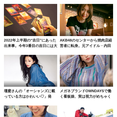
2022年上半期の“吉日”にあった
AKB48のセンターから焼肉店経
出来事。今年3番目の吉日には大
営者に転身。元アイドル・内田
谷翔平が連敗を止めていた
眞由美のチャンスを掴み取る底
力
壇蜜さんの「オーシャンズに載
メガネブランドOWNDAYSで働
っている方はかわいい♡」発
く看板娘、実は視力がめちゃく
言、そして休日のお気に入り
ちゃ良かった