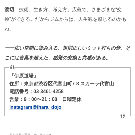
渡辺
技術、生き方、考え方。広義で、さまざまな“交
換”ができる。だからジムからは、人生観を感じるのかも
ね。
ーー広い空間に染み入る、規則正しいミット打ちの音。そ
こには言葉を超えた、感覚の交換と共感がある。
「伊原道場」
住所：東京都渋谷区代官山町7-8 スカーラ代官山
電話番号：03-3461-4258
営業：9：00〜21：00 日曜定休
instagram＠ihara_dojo
若木信吾＝写真 増山直樹＝文