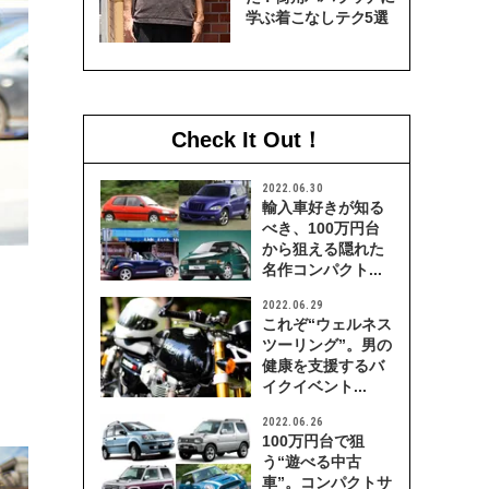
学ぶ着こなしテク5選
Check It Out！
2022.06.30
輸入車好きが知る
べき、100万円台
から狙える隠れた
名作コンパクト...
2022.06.29
これぞ“ウェルネス
ツーリング”。男の
健康を支援するバ
イクイベント...
2022.06.26
100万円台で狙
う“遊べる中古
車”。コンパクトサ