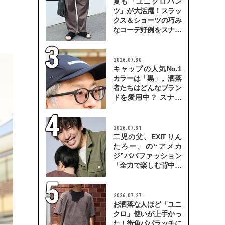
夏も「ユニクロパン
ツ」が大活躍！スラッ
クス＆ショーツの巧み
なコーデ好例をスナッ
プで
2026.07.30
キャップの人気No.1
カラーは「黒」。洒落
者たちはどんなブラン
ドを愛用中？ スナッ
プで検証！
2026.07.31
二児の父、EXITりん
たろー。の“アメカ
ジ”パパファッション
「全力で楽しむ背中を
見せていきたい」
2026.07.27
お洒落な人ほど「ユニ
クロ」使いが上手かっ
た！街角パパラッチに