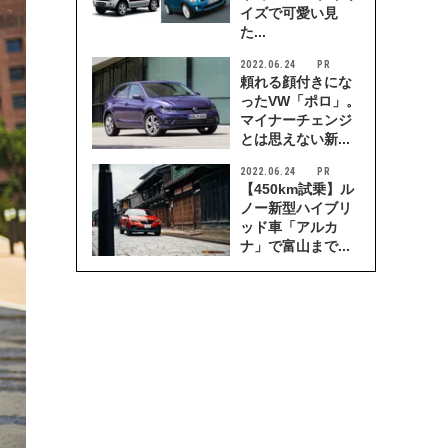
イズで可愛い見
た...
2022.06.24
頼れる顔付きにな
ったVW「ポロ」。
マイナーチェンジ
とは思えない新...
2022.06.24
【450km試乗】ル
ノー新型ハイブリ
ッド車「アルカ
ナ」で富山まで...