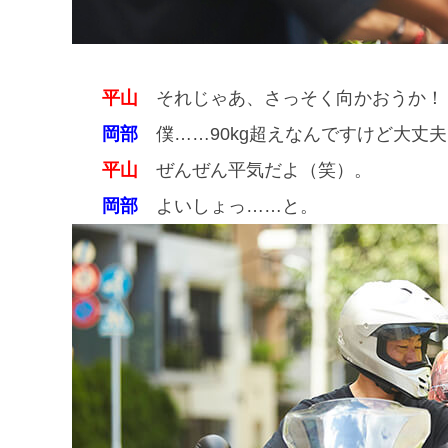
平山
それじゃあ、さっそく向かおうか！
岡部
僕……90kg超えなんですけど大丈
平山
ぜんぜん平気だよ（笑）。
岡部
よいしょっ……と。