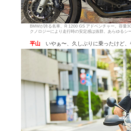
BMWが誇る名車、R 1200 GS アドベンチャー。
クノロジーにより走行時の安定感は抜群。あらゆるシ
平山
いやぁ〜、久しぶりに乗ったけど、