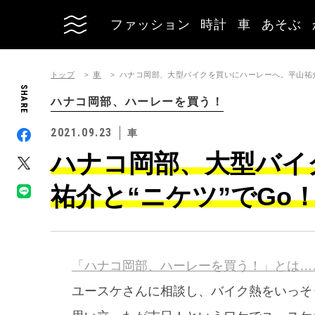
ファッション
時計
車
あそぶ
トップ
車
ハナコ岡部、大型バイクを買いにハーレーへ。平山祐介
SHARE
ハナコ岡部、ハーレーを買う！
2021.09.23
車
ハナコ岡部、大型バイ
祐介と“ニケツ”でGo
「ハナコ岡部、ハーレーを買う！」とは…
ユースケさんに相談し、バイク熱をいっそ