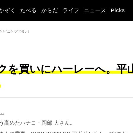
かぞく
たべる
からだ
ライフ
ニュース
Picks
と“ニケツ”でGo！
クを買いにハーレーへ。平
！
…
う高めたハナコ・岡部 大さん。