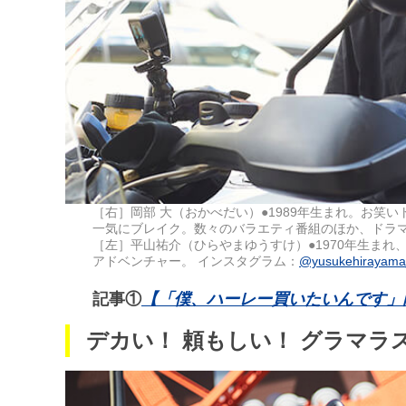
［右］岡部 大（おかべだい）●1989年生まれ。お笑
一気にブレイク。数々のバラエティ番組のほか、ドラマ『
［左］平山祐介（ひらやまゆうすけ）●1970年生まれ、オ
アドベンチャー。 インスタグラム：
@yusukehirayam
記事①
【「僕、ハーレー買いたいんです」
デカい！ 頼もしい！ グラマラ