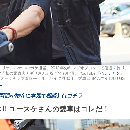
いトリオ、ハナコのボケ担当。2018年のキングオブコントで優勝を飾り、
私の家政夫ナギサさん』などでも好演。 YouTube『
ハナチャン
』、
ーシャンズ看板モデル。バイク歴30年。愛車はBMWのR 1200 GS
a_
岡部が祐介に本気で相談】はコチラ
ス!! ユースケさんの愛車はコレだ！