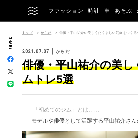
ファッション
時計
車
あそぶ
トップ
からだ
俳優・平山祐介の美しくたくましい筋肉をつくる
SHARE
2021.07.07
からだ
俳優・平山祐介の美し
ムトレ5選
「初めてのジム」とは……
モデルや俳優として活躍する平山祐介さん