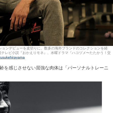
レクションデビューを皮切りに、数多の海外ブランドのコレクションを経
続テレビ小説『おかえりモネ』、水曜ドラマ『ハコヅメ〜たたかう！交
usukehirayama
年齢を感じさせない屈強な肉体は「パーソナルトレーニ