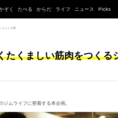
かぞく
たべる
からだ
ライフ
ニュース
Picks
ジムトレ5選
くたくましい筋肉をつくる
のジムライフに密着する本企画。