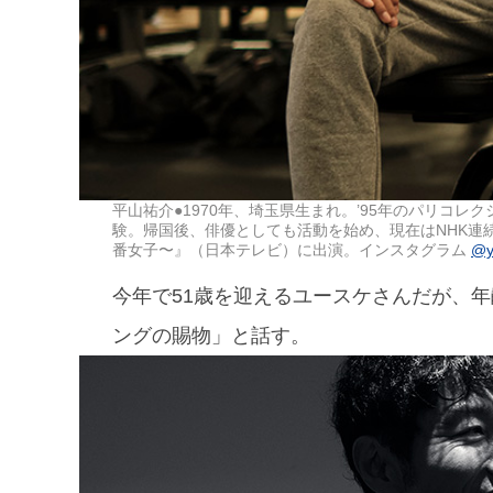
平山祐介●1970年、埼玉県生まれ。’95年のパリコ
験。帰国後、俳優としても活動を始め、現在はNHK連
番女子〜』（日本テレビ）に出演。インスタグラム
@y
今年で51歳を迎えるユースケさんだが、
ングの賜物」と話す。