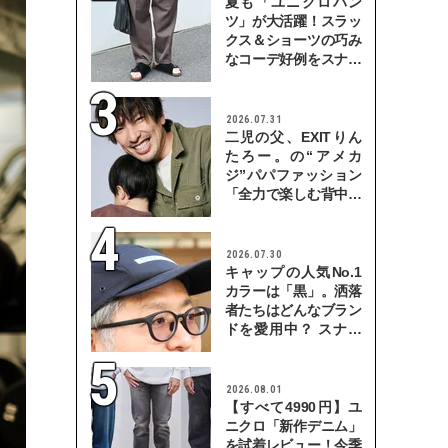
夏も「ユニクロパン
ツ」が大活躍！スラッ
クス＆ショーツの巧み
なコーデ好例をスナッ
プで
2026.07.31
二児の父、EXITりん
たろー。の“アメカ
ジ”パパファッション
「全力で楽しむ背中を
見せていきたい」
2026.07.30
キャップの人気No.1
カラーは「黒」。洒落
者たちはどんなブラン
ドを愛用中？ スナッ
プで検証！
2026.08.01
【すべて4990円】ユ
ニクロ「新作デニム」
を試着レビュー！今季