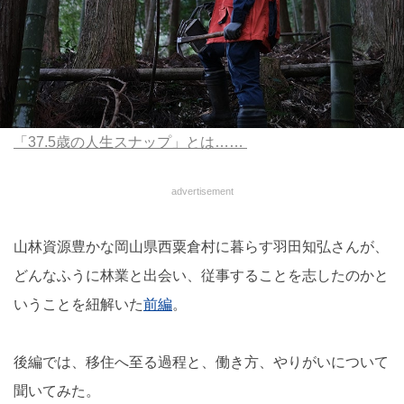
「37.5歳の人生スナップ」とは……
advertisement
山林資源豊かな岡山県西粟倉村に暮らす羽田知弘さんが、
どんなふうに林業と出会い、従事することを志したのかと
いうことを紐解いた
前編
。
後編では、移住へ至る過程と、働き方、やりがいについて
聞いてみた。