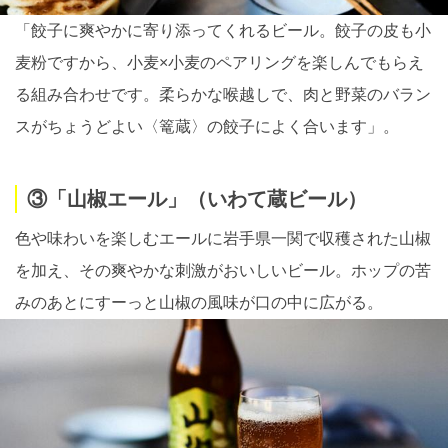
「餃子に爽やかに寄り添ってくれるビール。餃子の皮も小
麦粉ですから、小麦×小麦のペアリングを楽しんでもらえ
る組み合わせです。柔らかな喉越しで、肉と野菜のバラン
スがちょうどよい〈篭蔵〉の餃子によく合います」。
③「山椒エール」（いわて蔵ビール）
色や味わいを楽しむエールに岩手県一関で収穫された山椒
を加え、その爽やかな刺激がおいしいビール。ホップの苦
みのあとにすーっと山椒の風味が口の中に広がる。