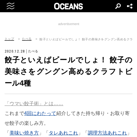
advertisement
トップ
たべる
餃子といえばビールでしょ！ 餃子の美味さをグングン高めるクラフ
2020.12.28
たべる
餃子といえばビールでしょ！ 餃子の
美味さをグングン高めるクラフトビ
ール4種
「ウマい餃子術」とは……
これまで
4回にわたって
紹介してきた持ち帰り・お取り寄
せ餃子の楽しみ方。
「
美味い焼き方
」「
タレあれこれ
」「
調理方法あれこれ
」