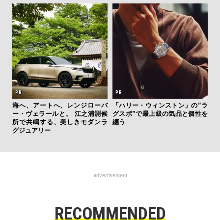
内
テッド
海へ、アートへ、レンジローバ
「ハリー・ウィンストン」の”ラ
の
”が証
ー・ヴェラールと。 江之浦測候
グスポ”で最上級の気品と個性を
す
」の
所で共鳴する、美しきモダンラ
纏う
グジュアリー
advertisement
RECOMMENDED