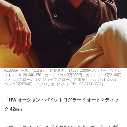
K18WGケース、42.2㎜径、自動巻き。1453万1000円／ハリー・ウィン
ストン 0120-346-376、カーディガン3万800円、カットソー1万2100円
／ともにスローン（ザ ショップ スローン 自由が丘 03-6421-2603）、
パンツ2万9700円／コノロジカ（ヘムト PR 03-6721-0882）
「HW オーシャン・バイレトログラード オートマティッ
ク 42㎜」