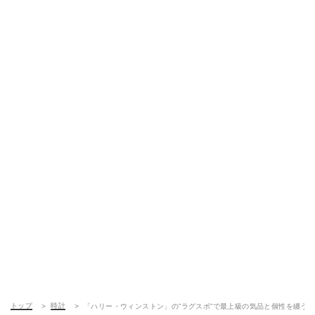
トップ
時計
「ハリー・ウィンストン」の”ラグスポ”で最上級の気品と個性を纏う