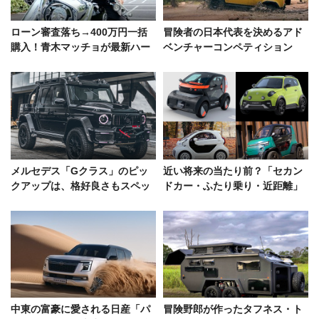
ローン審査落ち→400万円一括
冒険者の日本代表を決めるアド
購入！青木マッチョが最新ハー
ベンチャーコンペティション
レーに捧げたバイク愛
「DEFENDER TROPHY」をレ
ポート
メルセデス「Gクラス」のピッ
近い将来の当たり前？「セカン
クアップは、格好良さもスペッ
ドカー・ふたり乗り・近距離」
クもモンスター級だ
で探した小さな電気自動車たち
中東の富豪に愛される日産「パ
冒険野郎が作ったタフネス・ト