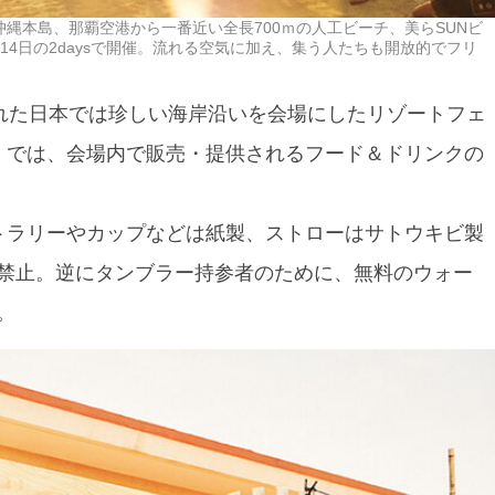
は沖縄本島、那覇空港から一番近い全長700ｍの人工ビーチ、美らSUNビ
14日の2daysで開催。流れる空気に加え、集う人たちも開放的でフリ
された日本では珍しい海岸沿いを会場にしたリゾートフェ
ル」では、会場内で販売・提供されるフード＆ドリンクの
トラリーやカップなどは紙製、ストローはサトウキビ製
禁止。逆にタンブラー持参者のために、無料のウォー
。