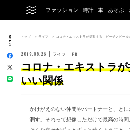
ファッション
時計
車
あそぶ
トップ
ライフ
SHARE
コロナ・エキストラが提案する、ビーチとビール
2019.08.26
ライフ
コロナ・エキストラが
いい関係
かけがえのない仲間やパートナーと、とに
潤す。それって想像しただけで最高の時間
そんな幸せがずっとずっと続くようにと、