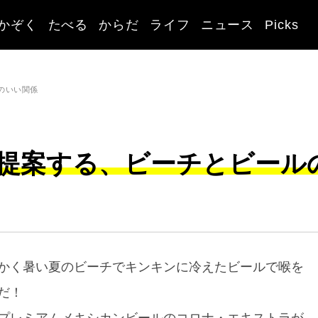
かぞく
たべる
からだ
ライフ
ニュース
Picks
のいい関係
提案する、ビーチとビール
かく暑い夏のビーチでキンキンに冷えたビールで喉を
だ！
プレミアムメキシカンビールのコロナ・エキストラが