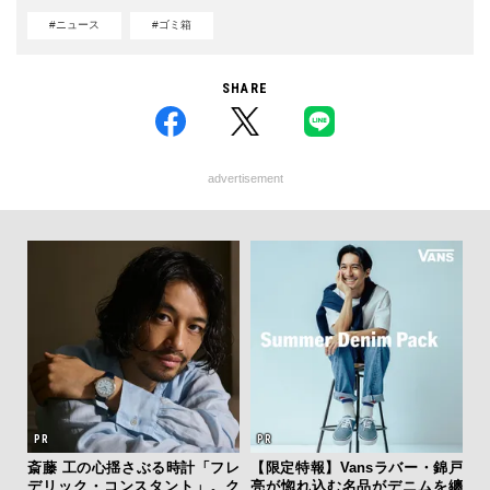
#ニュース
#ゴミ箱
SHARE
advertisement
テッド
斎藤 工の心揺さぶる時計「フレ
【限定特報】Vansラバー・錦戸
「
”が証
デリック・コンスタント」。ク
亮が惚れ込む名品がデニムを纏
右す