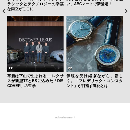
」の
ラシックとテクノロジーの幸福
い、ABCマートで新登場！
究成
な両立がここに
y P
革新は下山で生まれる──レクサ
伝統を受け継ぎながら、新し
「
スが新型TZとESに込めた「DIS
く。「フレデリック・コンスタ
ガー
COVER」の哲学
ント」が目指す進化とは
の哲
advertisement