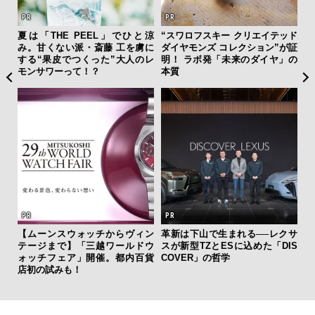
”ラ
夏は「THE PEEL」でひと涼
“スワロフスキー クリエイテッド
「
性を
み。甘くない派・斎藤 工を虜に
ダイヤモンズ コレクション”が証
右す
する“果皮でつくった”大人のレ
明！ ラボ発「未来のダイヤ」の
究成
モンサワーって！？
本質
y P
フレ
。ク
【ムーンスウォッチからヴィン
革新は下山で生まれる──レクサ
内
幸福
テージまで】「三越ワールドウ
スが新型TZとESに込めた「DIS
の
ォッチフェア」開催。都内百貨
COVER」の哲学
す
店初の試みも！