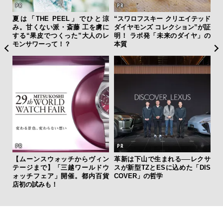
”ラ
夏は「THE PEEL」でひと涼
“スワロフスキー クリエイテッド
「
性を
み。甘くない派・斎藤 工を虜に
ダイヤモンズ コレクション”が証
右す
する“果皮でつくった”大人のレ
明！ ラボ発「未来のダイヤ」の
究成
モンサワーって！？
本質
y P
フレ
。ク
【ムーンスウォッチからヴィン
革新は下山で生まれる──レクサ
内
幸福
テージまで】「三越ワールドウ
スが新型TZとESに込めた「DIS
の
ォッチフェア」開催。都内百貨
COVER」の哲学
す
店初の試みも！