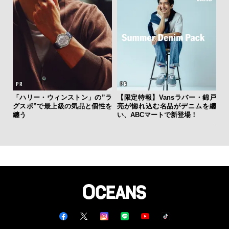
「ハリー・ウィンストン」の”ラ
【限定特報】Vansラバー・錦戸
日
グスポ”で最上級の気品と個性を
亮が惚れ込む名品がデニムを纏
イ
纏う
い、ABCマートで新登場！
マ
心