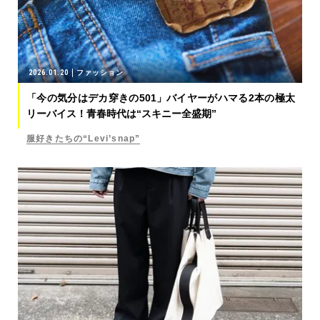
2026.01.20
ファッション
「今の気分はデカ穿きの501」バイヤーがハマる2本の極太
リーバイス！青春時代は“スキニー全盛期”
服好きたちの“Levi’snap”