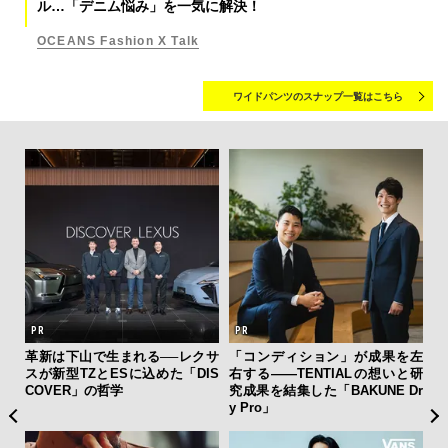
ル…「デニム悩み」を一気に解決！
OCEANS Fashion X Talk
ワイドパンツのスナップ一覧はこちら
フレ
革新は下山で生まれる──レクサ
「コンディション」が成果を左
海
。ク
スが新型TZとESに込めた「DIS
右する——TENTIALの想いと研
ー
幸福
COVER」の哲学
究成果を結集した「BAKUNE Dr
所
y Pro」
グ