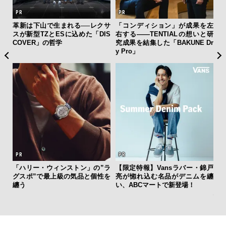
フレ
革新は下山で生まれる──レクサ
「コンディション」が成果を左
海
。ク
スが新型TZとESに込めた「DIS
右する——TENTIALの想いと研
ー
幸福
COVER」の哲学
究成果を結集した「BAKUNE Dr
所
y Pro」
グ
「ハリー・ウィンストン」の”ラ
【限定特報】Vansラバー・錦戸
日
グスポ”で最上級の気品と個性を
亮が惚れ込む名品がデニムを纏
イ
纏う
い、ABCマートで新登場！
マ
心