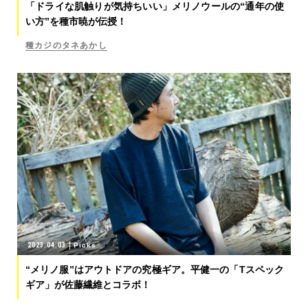
「ドライな肌触りが気持ちいい」メリノウールの“通年の使
い方”を種市暁が伝授！
種カジのタネあかし
2023.04.03
Picks
“メリノ服”はアウトドアの究極ギア。平健一の「Tスペック
ギア」が佐藤繊維とコラボ！