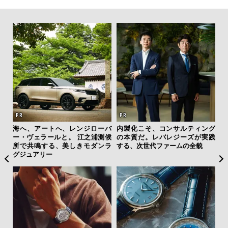
テッド
海へ、アートへ、レンジローバ
内製化こそ、コンサルティング
サン
”が証
ー・ヴェラールと。 江之浦測候
の本質だ。レバレジーズが実践
と
」の
所で共鳴する、美しきモダンラ
する、次世代ファームの全貌
も
グジュアリー
4名