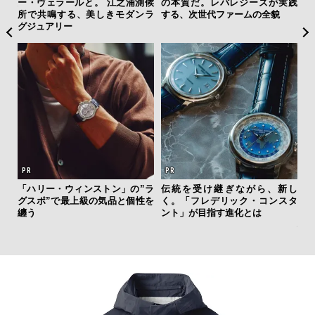
”が証
ー・ヴェラールと。 江之浦測候
の本質だ。レバレジーズが実践
と
」の
所で共鳴する、美しきモダンラ
する、次世代ファームの全貌
も
グジュアリー
4名
「ハリー・ウィンストン」の”ラ
伝統を受け継ぎながら、新し
日
グスポ”で最上級の気品と個性を
く。「フレデリック・コンスタ
イ
纏う
ント」が目指す進化とは
マ
心