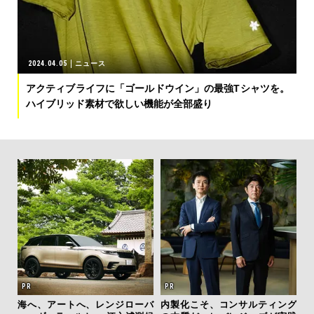
2024.04.05
ニュース
アクティブライフに「ゴールドウイン」の最強Tシャツを。
ハイブリッド素材で欲しい機能が全部盛り
テッド
海へ、アートへ、レンジローバ
内製化こそ、コンサルティング
サン