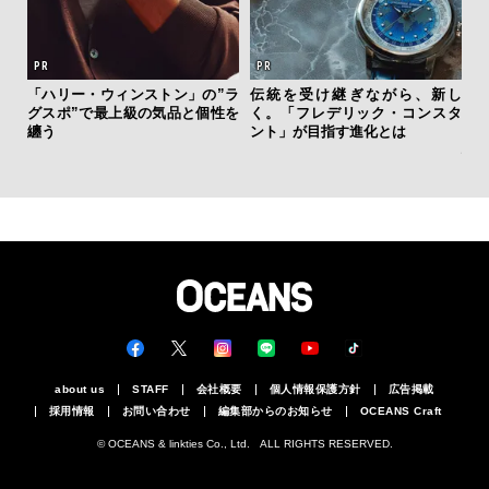
「ハリー・ウィンストン」の”ラ
伝統を受け継ぎながら、新し
日
グスポ”で最上級の気品と個性を
く。「フレデリック・コンスタ
イ
纏う
ント」が目指す進化とは
マ
心
about us
STAFF
会社概要
個人情報保護方針
広告掲載
採用情報
お問い合わせ
編集部からのお知らせ
OCEANS Craft
© OCEANS & linkties Co., Ltd. ALL RIGHTS RESERVED.