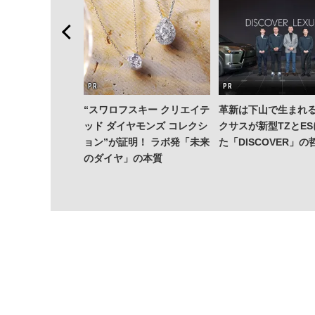
決定版！ OWND
“スワロフスキー クリエイテ
革新は下山で生まれる
コラボで「ずっ
ッド ダイヤモンズ コレクシ
クサスが新型TZとE
も」使える4シリ
ョン”が証明！ ラボ発「未来
た「DISCOVER」の
ー＆4名がレビュ
のダイヤ」の本質