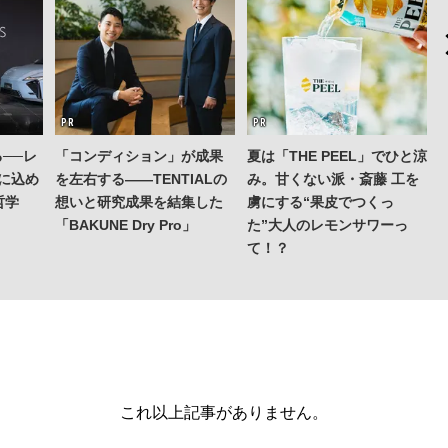
──レ
「コンディション」が成果
夏は「THE PEEL」でひと涼
Sに込め
を左右する——TENTIALの
み。甘くない派・斎藤 工を
哲学
想いと研究成果を結集した
虜にする“果皮でつくっ
「BAKUNE Dry Pro」
た”大人のレモンサワーっ
て！？
これ以上記事がありません。