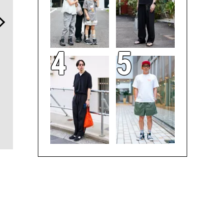
「ハリー・ウィンストン」
【ムーンスウォッチからヴ
斎藤 工の
の”ラグスポ”で最上級の気
ィンテージまで】「三越ワ
「フレデリ
品と個性を纏う
ールドウォッチフェア」開
ント」。ク
催。都内百貨店初の試み
ノロジーの
も！
こに