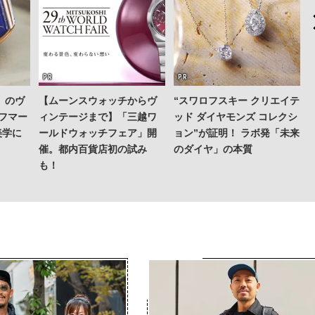
」のヴ
【ムーンスウォッチからヴ
“スワロフスキー クリエイテ
スフマー
ィンテージまで】「三越ワ
ッド ダイヤモンズ コレクシ
美学に
ールドウォッチフェア」開
ョン”が証明！ ラボ発「未来
催。都内百貨店初の試み
のダイヤ」の本質
も！