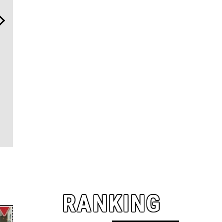
【限定特報】Vansラバー・
「ハリー・ウィンストン」
サングラス
錦戸 亮が惚れ込む名品がデ
の”ラグスポ”で最上級の気
AYSとの
ニムを纏い、ABCマートで
品と個性を纏う
と、どこで
新登場！
ーズデビュ
ー
RANKING