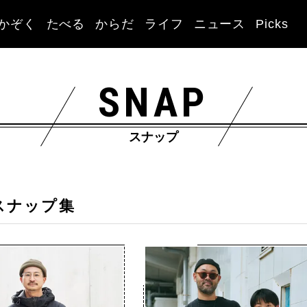
かぞく
たべる
からだ
ライフ
ニュース
Picks
SNAP
スナップ
スナップ集