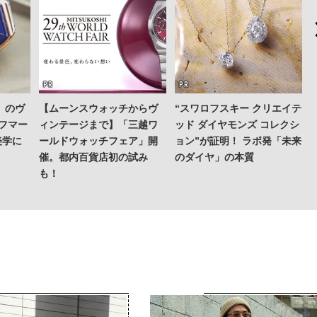
」のヴ
【ムーンスウォッチからヴ
“スワロフスキー クリエイテ
スフマー
ィンテージまで】「三越ワ
ッド ダイヤモンズ コレクシ
美学に
ールドウォッチフェア」開
ョン”が証明！ ラボ発「未来
催。都内百貨店初の試み
のダイヤ」の本質
も！