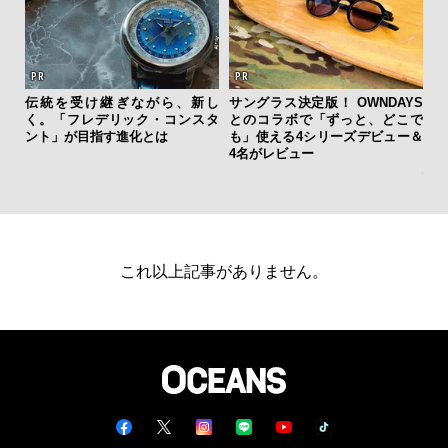
伝統を受け継ぎながら、新し
サングラス決定版！ OWNDAYS
く。「フレデリック・コンスタ
とのコラボで「ずっと、どこで
日
ント」が目指す進化とは
も」使える4シリーズデビュー＆
イ
4名がレビュー
マ
心
これ以上記事がありません。