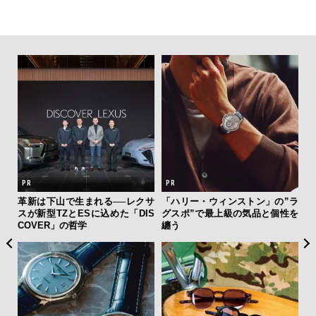
を左
革新は下山で生まれる──レクサ
「ハリー・ウィンストン」の”ラ
【
いと研
スが新型TZとESに込めた「DIS
グスポ”で最上級の気品と個性を
テ
 Dr
COVER」の哲学
纏う
ォ
店