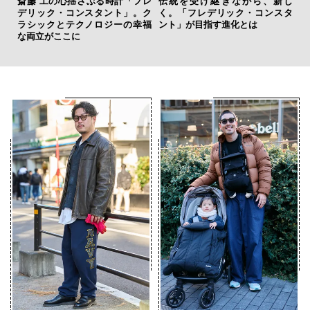
虜に
斎藤 工の心揺さぶる時計「フレ
伝統を受け継ぎながら、新し
内
のレ
デリック・コンスタント」。ク
く。「フレデリック・コンスタ
の
ラシックとテクノロジーの幸福
ント」が目指す進化とは
す
な両立がここに