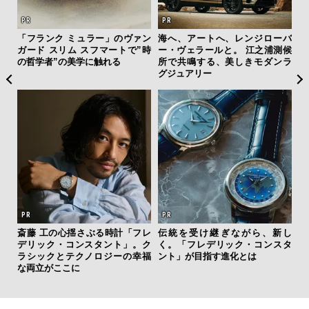
”ラ
「フランク ミュラー」のヴァン
海へ、アートへ、レンジローバ
“ス
性を
ガード スリム スフマートで”時
ー・ヴェラールと。 江之浦測候
ダイ
の哲学者”の美学に触れる
所で共鳴する、美しきモダンラ
明
グジュアリー
本
ひと涼
虜に
斎藤 工の心揺さぶる時計「フレ
伝統を受け継ぎながら、新し
内
のレ
デリック・コンスタント」。ク
く。「フレデリック・コンスタ
の
ラシックとテクノロジーの幸福
ント」が目指す進化とは
す
な両立がここに