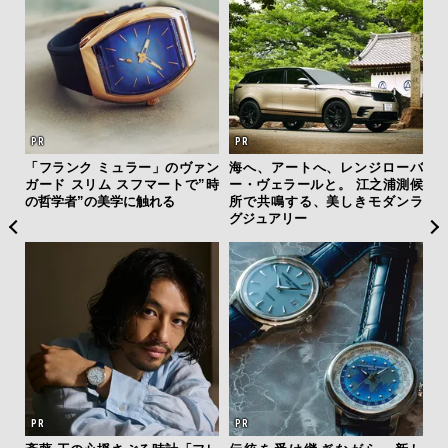
”ラ
「フランク ミュラー」のヴァン
海へ、アートへ、レンジローバ
“ス
性を
ガード スリム スフマートで”時
ー・ヴェラールと。 江之浦測候
ダイ
の哲学者”の美学に触れる
所で共鳴する、美しきモダンラ
明
グジュアリー
本
ひと涼