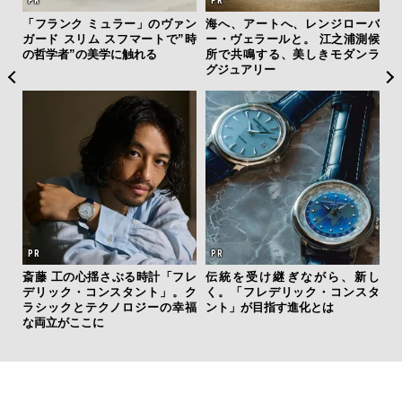
ジローバ
“スワロフスキー クリエイテッド
サングラス決定版！ OWNDAY
江之浦測候
ダイヤモンズ コレクション”が証
とのコラボで「ずっと、どこ
モダンラ
明！ ラボ発「未来のダイヤ」の
も」使える4シリーズデビュー
本質
4名がレビュー
ら、新し
内製化こそ、コンサルティング
「コンディション」が成果を
コンスタ
の本質だ。レバレジーズが実践
右する——TENTIALの想いと
は
する、次世代ファームの全貌
究成果を結集した「BAKUNE D
y Pro」