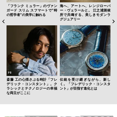
ジローバ
“スワロフスキー クリエイテッド
サングラス決定版！ OWNDAYS
之浦測候
ダイヤモンズ コレクション”が証
とのコラボで「ずっと、どこで
モダンラ
明！ ラボ発「未来のダイヤ」の
も」使える4シリーズデビュー＆
本質
4名がレビュー
ら、新し
内製化こそ、コンサルティング
「コンディション」が成果を左
コンスタ
の本質だ。レバレジーズが実践
右する——TENTIALの想いと研
する、次世代ファームの全貌
究成果を結集した「BAKUNE Dr
y Pro」