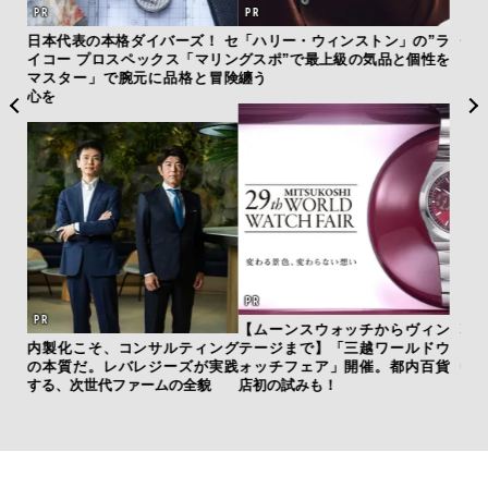
 セ
「ハリー・ウィンストン」の”ラ
伝統を受け継ぎながら、新し
サン
リン
グスポ”で最上級の気品と個性を
く。「フレデリック・コンスタ
と
冒険
纏う
ント」が目指す進化とは
も
4名
【ムーンスウォッチからヴィン
革新は下山で生まれる──レクサ
ング
テージまで】「三越ワールドウ
スが新型TZとESに込めた「DIS
「
実践
ォッチフェア」開催。都内百貨
COVER」の哲学
ガー
店初の試みも！
の哲