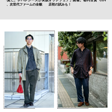
実践
ォッチフェア」開催。都内百貨
COVER」の哲学
ガー
店初の試みも！
の哲