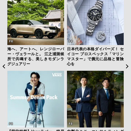
を左
海へ、アートへ、レンジローバ
日本代表の本格ダイバーズ！ セ
「
いと研
ー・ヴェラールと。 江之浦測候
イコー プロスペックス「マリン
グ
 Dr
所で共鳴する、美しきモダンラ
マスター」で腕元に品格と冒険
纏
グジュアリー
心を
【