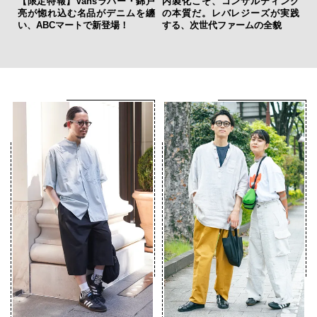
【限定特報】Vansラバー・錦戸
内製化こそ、コンサルティング
テ
亮が惚れ込む名品がデニムを纏
の本質だ。レバレジーズが実践
ォ
い、ABCマートで新登場！
する、次世代ファームの全貌
店