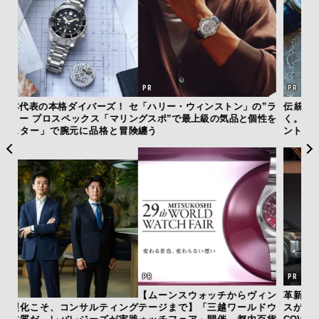
 セ
「ハリー・ウィンストン」の”ラ
伝統を受け継ぎながら、新し
サン
リン
グスポ”で最上級の気品と個性を
く。「フレデリック・コンスタ
と
冒険
纏う
ント」が目指す進化とは
も
4名
【ムーンスウォッチからヴィン
革新は下山で生まれる──レクサ
ング
テージまで】「三越ワールドウ
スが新型TZとESに込めた「DIS
「