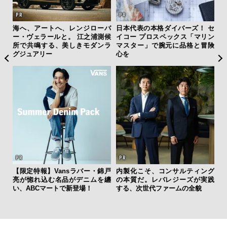
を左
海へ、アートへ、レンジローバ
日本代表の本格ダイバーズ！ セ
「
いと研
ー・ヴェラールと。 江之浦測候
イコー プロスペックス「マリン
グ
 Dr
所で共鳴する、美しきモダンラ
マスター」で腕元に品格と冒険
纏
グジュアリー
心を
【
【限定特報】Vansラバー・錦戸
内製化こそ、コンサルティング
テ
亮が惚れ込む名品がデニムを纏
の本質だ。レバレジーズが実践
ォ
い、ABCマートで新登場！
する、次世代ファームの全貌
店