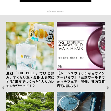
advertisement
夏は「THE PEEL」でひと涼
【ムーンスウォッチからヴィン
“ス
み。甘くない派・斎藤 工を虜に
テージまで】「三越ワールドウ
ダイ
する“果皮でつくった”大人のレ
ォッチフェア」開催。都内百貨
明
モンサワーって！？
店初の試みも！
本