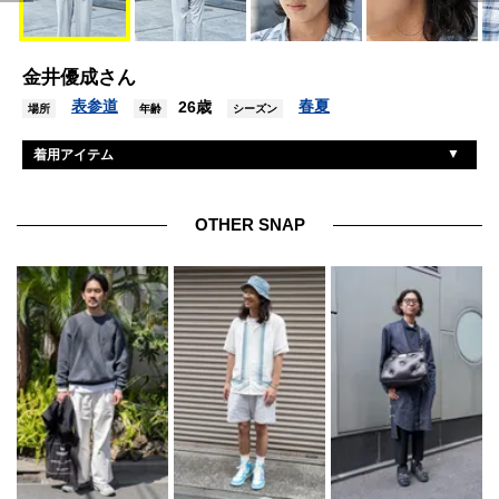
金井優成さん
表参道
春夏
26歳
場所
年齢
シーズン
着用アイテム
エディーバウアー
シャツ
ユニクロ
カットソー
OTHER SNAP
ライクザモスト
パンツ
ニューバランス
シューズ
古着
帽子
ブラン
眼鏡
モンベル
バッグ
不明
ピアス
ゴールディ
ネックレス
古着
リング