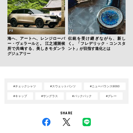
海へ、アートへ、レンジローバ
伝統を受け継ぎながら、新し
「
ー・ヴェラールと。 江之浦測候
く。「フレデリック・コンスタ
グ
所で共鳴する、美しきモダンラ
ント」が目指す進化とは
纏
グジュアリー
#チェックシャツ
#スウェットパンツ
#ニューバランス9060
#キャップ
#サングラス
#バックパック
#グレー
SHARE