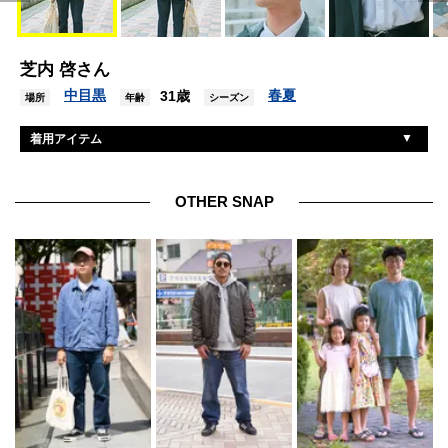
芝内 啓さん
中目黒
春夏
31歳
場所
年齢
シーズン
着用アイテム
オーラリー
ジャケット
ユニクロ
シャツ
OTHER SNAP
ナイスネス
デニム
バーウィック
シューズ
ギュパール
眼鏡
イッチ
バッグ
カルティエ
腕時計
メゾンマルジェラ
リング