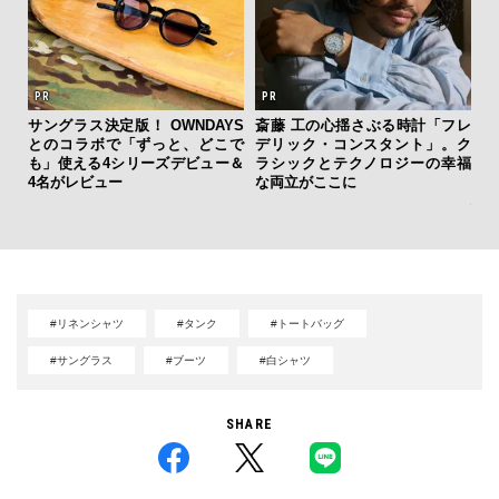
サングラス決定版！ OWNDAYS
斎藤 工の心揺さぶる時計「フレ
とのコラボで「ずっと、どこで
デリック・コンスタント」。ク
日
も」使える4シリーズデビュー＆
ラシックとテクノロジーの幸福
イ
4名がレビュー
な両立がここに
マ
心
#リネンシャツ
#タンク
#トートバッグ
#サングラス
#ブーツ
#白シャツ
SHARE