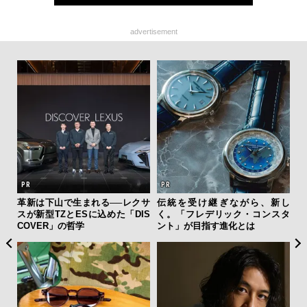
advertisement
ァン
革新は下山で生まれる──レクサ
伝統を受け継ぎながら、新し
「
で”時
スが新型TZとESに込めた「DIS
く。「フレデリック・コンスタ
右す
COVER」の哲学
ント」が目指す進化とは
究成
y P