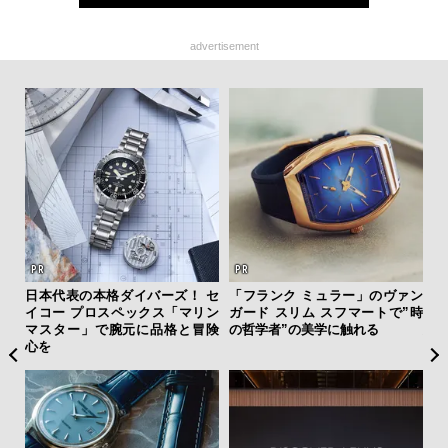
advertisement
ひと涼
日本代表の本格ダイバーズ！ セ
「フランク ミュラー」のヴァン
「
虜に
イコー プロスペックス「マリン
ガード スリム スフマートで”時
グ
のレ
マスター」で腕元に品格と冒険
の哲学者”の美学に触れる
纏
心を