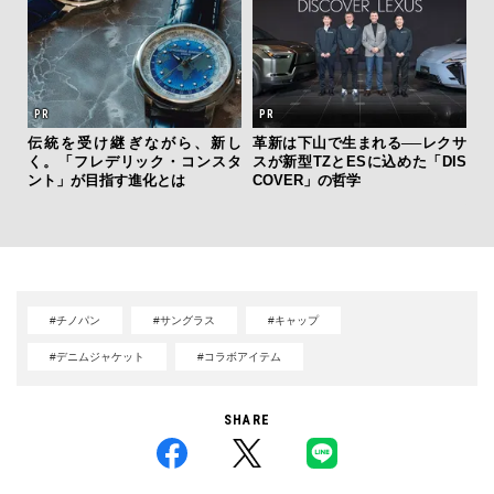
伝統を受け継ぎながら、新し
革新は下山で生まれる──レクサ
【
く。「フレデリック・コンスタ
スが新型TZとESに込めた「DIS
テ
ント」が目指す進化とは
COVER」の哲学
ォ
店
#チノパン
#サングラス
#キャップ
#デニムジャケット
#コラボアイテム
SHARE