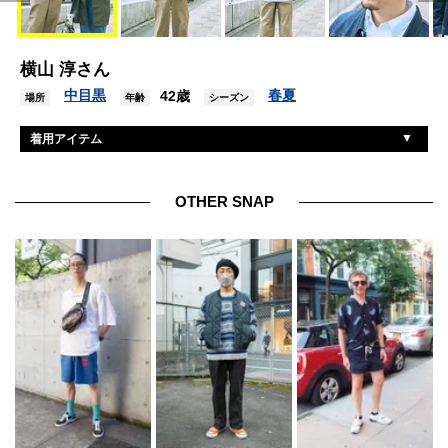
横山 淳さん
中目黒
春夏
42歳
場所
年齢
シーズン
着用アイテム
リーバイス
Gジャン
ユニクロアンドジェイダブリューアンダーソン
シャツ
OTHER SNAP
ユニクロアンドジェイダブリューアンダーソン
パンツ
ヴァンズ
シューズ
ドーバーストリートマーケットギンザ×イデア
帽子
レイバン
眼鏡