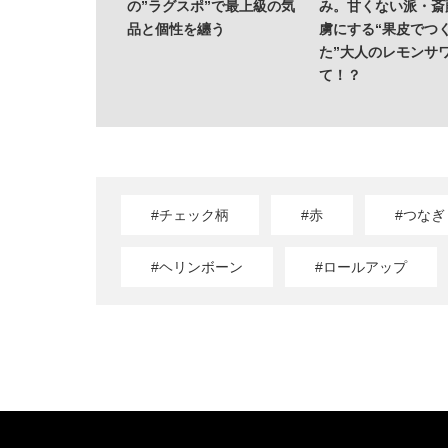
の”ラグスポ”で最上級の気
み。甘くない派・斎
品と個性を纏う
虜にする“果皮でつ
た”大人のレモンサ
て！？
#チェック柄
#赤
#つなぎ
#ヘリンボーン
#ロールアップ