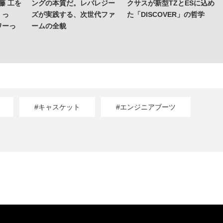
藤 工を
ングの本質だ。レバレジー
クサスが新型TZとESに込め
くっ
ズが実践する、次世代ファ
た「DISCOVER」の哲学
ワーっ
ームの全貌
#キャスケット
#エンジニアブーツ