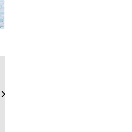
サングラス決定版！ OWND
【ムーンスウォッチからヴ
「フラン