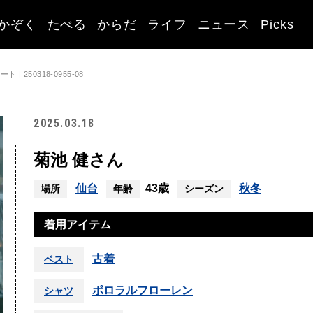
かぞく
たべる
からだ
ライフ
ニュース
Picks
 250318-0955-08
2025.03.18
菊池 健さん
仙台
43歳
秋冬
場所
年齢
シーズン
着用アイテム
古着
ベスト
ポロラルフローレン
シャツ