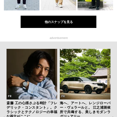
他のスナップを見る
advertisement
斎藤 工の心揺さぶる時計「フレ
海へ、アートへ、レンジローバ
【
デリック・コンスタント」。ク
ー・ヴェラールと。 江之浦測候
テ
ラシックとテクノロジーの幸福
所で共鳴する、美しきモダンラ
ォ
な両立がここに
グジュアリー
店