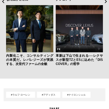
内製化こそ、コンサルティング
革新は下山で生まれる──レクサ
“ス
の本質だ。レバレジーズが実践
スが新型TZとESに込めた「DIS
ダイ
する、次世代ファームの全貌
COVER」の哲学
明
本
#ラルフ ローレン
#アディダス
#ナイロンシェル
SHARE