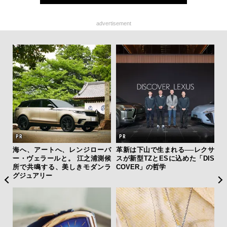
advertisement
AYS
海へ、アートへ、レンジローバ
革新は下山で生まれる──レクサ
内
こで
ー・ヴェラールと。 江之浦測候
スが新型TZとESに込めた「DIS
の
ー＆
所で共鳴する、美しきモダンラ
COVER」の哲学
す
グジュアリー