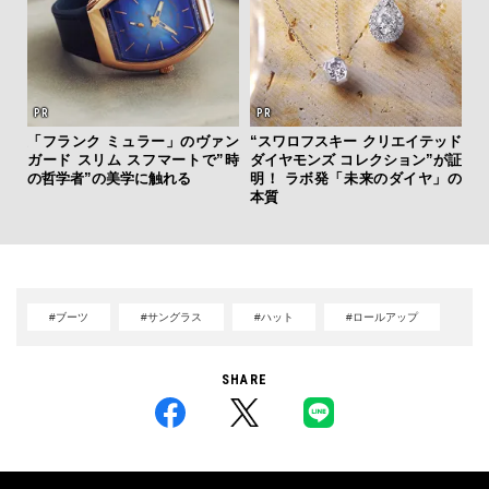
斎
を左
「フランク ミュラー」のヴァン
“スワロフスキー クリエイテッド
デ
いと研
ガード スリム スフマートで”時
ダイヤモンズ コレクション”が証
ラ
 Dr
の哲学者”の美学に触れる
明！ ラボ発「未来のダイヤ」の
な
本質
#ブーツ
#サングラス
#ハット
#ロールアップ
SHARE