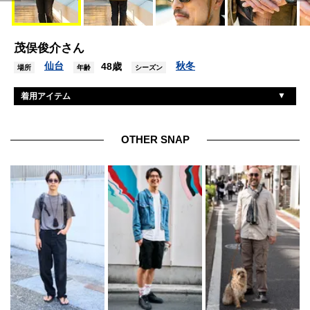
茂俣俊介さん
仙台
秋冬
48歳
場所
年齢
シーズン
着用アイテム
バブアー
ジャケット
無印良品
ベスト
OTHER SNAP
フィルソン
ニット
リーバイス
デニム
ホワイツ
シューズ
ブリクストン
帽子
レイバン
眼鏡
ベルトゥッチ
腕時計
不明
ブレスレット
不明
リング