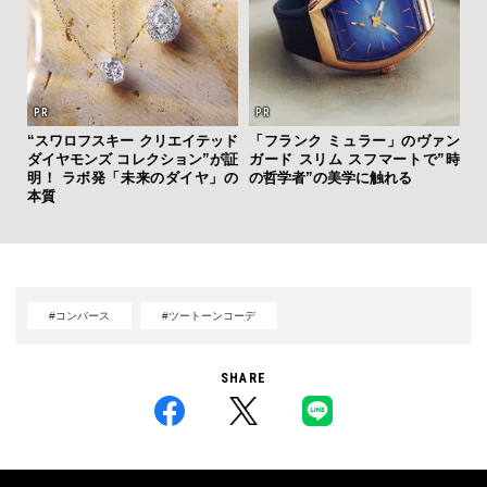
を左
“スワロフスキー クリエイテッド
「フランク ミュラー」のヴァン
夏は
いと研
ダイヤモンズ コレクション”が証
ガード スリム スフマートで”時
み
 Dr
明！ ラボ発「未来のダイヤ」の
の哲学者”の美学に触れる
す
本質
モ
#コンバース
#ツートーンコーデ
SHARE