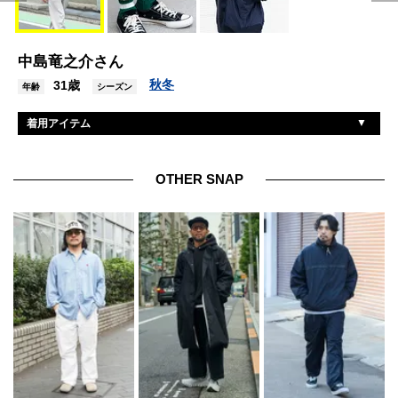
中島竜之介さん
秋冬
31歳
年齢
シーズン
着用アイテム
スティーブンアラン
ニット
エンズアンドミーンズ
パンツ
OTHER SNAP
エンズアンドミーンズ
バッグ
コンバース
スニーカー