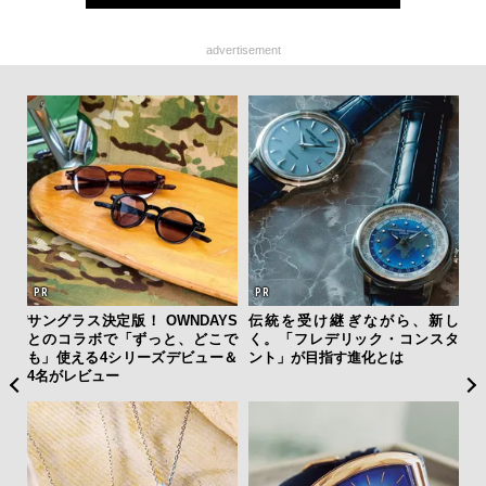
advertisement
ーバ
サングラス決定版！ OWNDAYS
伝統を受け継ぎながら、新し
革
測候
とのコラボで「ずっと、どこで
く。「フレデリック・コンスタ
スが
ンラ
も」使える4シリーズデビュー＆
ント」が目指す進化とは
CO
4名がレビュー