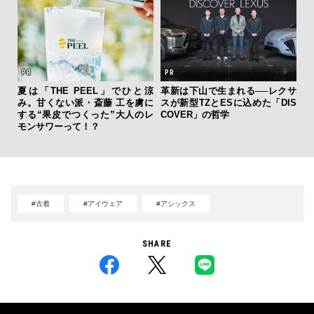
斎
夏は「THE PEEL」でひと涼
革新は下山で生まれる──レクサ
デ
み。甘くない派・斎藤 工を虜に
スが新型TZとESに込めた「DIS
ラ
する“果皮でつくった”大人のレ
COVER」の哲学
な
モンサワーって！？
#古着
#アイウェア
#アシックス
SHARE