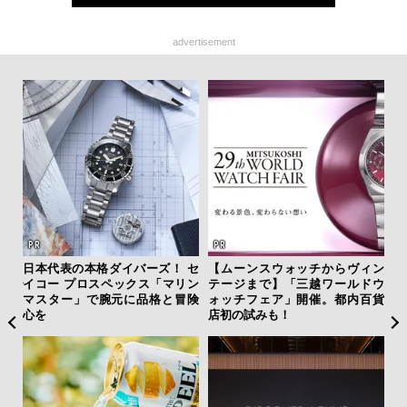
advertisement
AYS
日本代表の本格ダイバーズ！ セ
【ムーンスウォッチからヴィン
「
こで
イコー プロスペックス「マリン
テージまで】「三越ワールドウ
グ
ー＆
マスター」で腕元に品格と冒険
ォッチフェア」開催。都内百貨
纏
心を
店初の試みも！