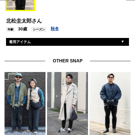
北松圭太郎さん
秋冬
30歳
年齢
シーズン
着用アイテム
古着
プルオーバー
不明
パンツ
OTHER SNAP
アシックス
スニーカー
モスコット
眼鏡