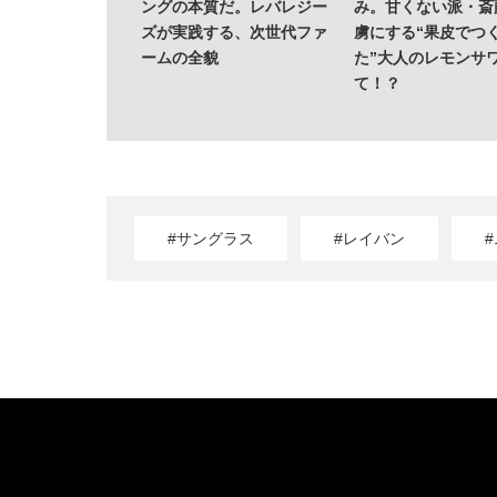
ングの本質だ。レバレジー
み。甘くない派・斎
ズが実践する、次世代ファ
虜にする“果皮でつ
ームの全貌
た”大人のレモンサ
て！？
#サングラス
#レイバン