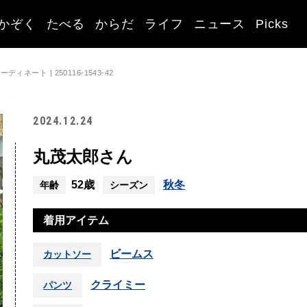
かぞく
たべる
からだ
ライフ
ニュース
Picks
ネート | 250116-1543-42
2024.12.24
丸茂太郎さん
52歳
秋冬
年齢
シーズン
着用アイテム
ビームス
カットソー
クライミー
パンツ