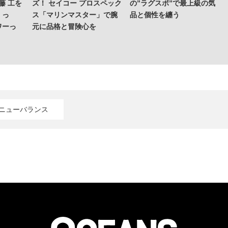
藤 工を
ズ！ セイコー プロスペック
の”ラグスポ”で最上級の気
くっ
ス「マリンマスター」で腕
品と個性を纏う
ワーっ
元に品格と冒険心を
#ニューバランス