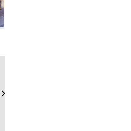
サングラス決定版！ OWND
「フランク ミュラー」のヴ
【ムーン