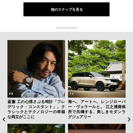
他のスナップを見る
advertisement
斎藤 工の心揺さぶる時計「フレ
海へ、アートへ、レンジローバ
【
デリック・コンスタント」。ク
ー・ヴェラールと。 江之浦測候
テ
ラシックとテクノロジーの幸福
所で共鳴する、美しきモダンラ
ォ
な両立がここに
グジュアリー
店