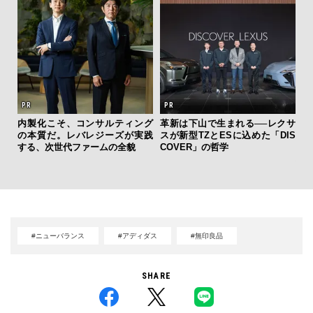
内製化こそ、コンサルティング
革新は下山で生まれる──レクサ
“ス
の本質だ。レバレジーズが実践
スが新型TZとESに込めた「DIS
ダイ
する、次世代ファームの全貌
COVER」の哲学
明
本
#ニューバランス
#アディダス
#無印良品
SHARE