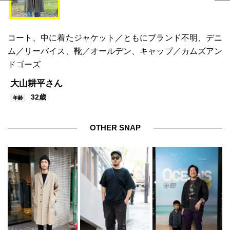
コート、中に着たジャケット／ともにブランド不明、デニ
ム／リーバイス、靴／オールデン、キャップ／カムズアン
ドゴーズ
大山耕平さん
32歳
年齢
OTHER SNAP