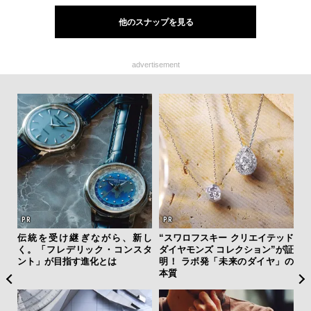
他のスナップを見る
advertisement
を左
伝統を受け継ぎながら、新し
“スワロフスキー クリエイテッド
夏は
いと研
く。「フレデリック・コンスタ
ダイヤモンズ コレクション”が証
み
 Dr
ント」が目指す進化とは
明！ ラボ発「未来のダイヤ」の
す
本質
モ