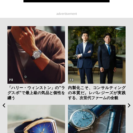
advertisement
を左
「ハリー・ウィンストン」の”ラ
内製化こそ、コンサルティング
夏は
いと研
グスポ”で最上級の気品と個性を
の本質だ。レバレジーズが実践
み
 Dr
纏う
する、次世代ファームの全貌
す
モ