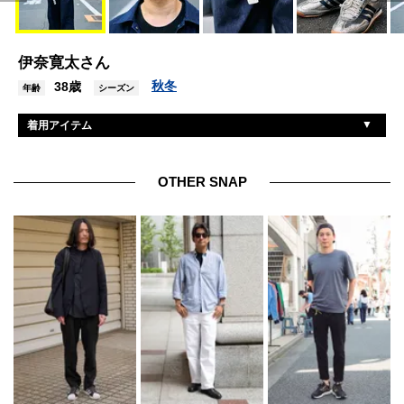
伊奈寛太さん
秋冬
38歳
年齢
シーズン
着用アイテム
ユニクロ
ジャケット
ユニクロ
デニム
OTHER SNAP
アミパリス
スウェット
アディダス オリジナルス
スニーカー