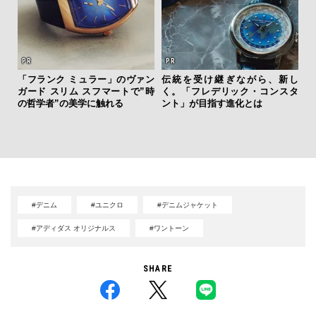
「フランク ミュラー」のヴァン
伝統を受け継ぎながら、新し
ガード スリム スフマートで”時
く。「フレデリック・コンスタ
【
の哲学者”の美学に触れる
ント」が目指す進化とは
テ
ォ
店
#デニム
#ユニクロ
#デニムジャケット
#アディダス オリジナルス
#ワントーン
SHARE