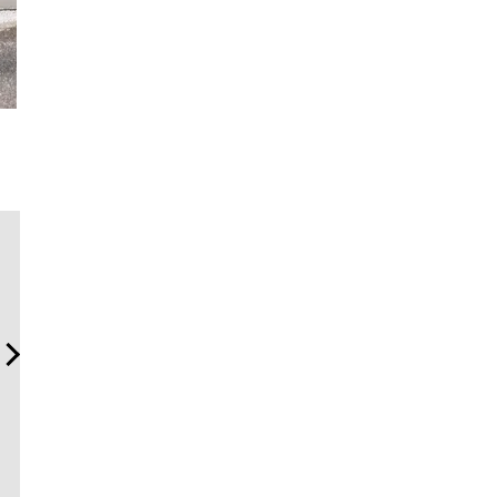
夏は「THE PEEL」でひと涼
「コンディション」が成果
伝統を受