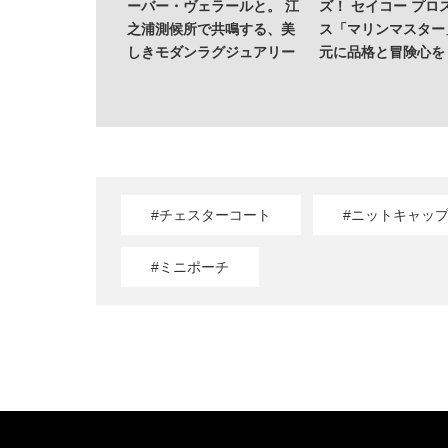
ーバー・ヴェラールと。 江
ズ！ セイコー プロ
之浦測候所で共鳴する、美
ス「マリンマスター
しきモダンラグジュアリー
元に品格と冒険心を
#チェスターコート
#ニットキャッ
#ミニポーチ