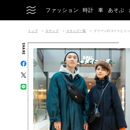
ファッション
時計
車
あそぶ
トップ
スナップ
スナップ一覧
グリーンのコートとニ
SHARE