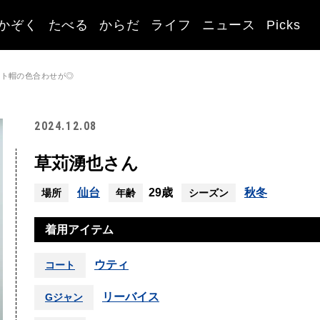
かぞく
たべる
からだ
ライフ
ニュース
Picks
ット帽の色合わせが◎
2024.12.08
草苅湧也さん
仙台
29歳
秋冬
場所
年齢
シーズン
着用アイテム
ウティ
コート
リーバイス
Gジャン