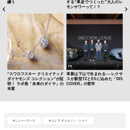
幸福
纏う
する“果皮でつくった”大人のレ
の哲
モンサワーって！？
【
“スワロフスキー クリエイテッド
革新は下山で生まれる──レクサ
テ
ダイヤモンズ コレクション”が証
スが新型TZとESに込めた「DIS
ォ
明！ ラボ発「未来のダイヤ」の
COVER」の哲学
店
本質
#ニューバランス
#コム デ ギャルソン・シャツ