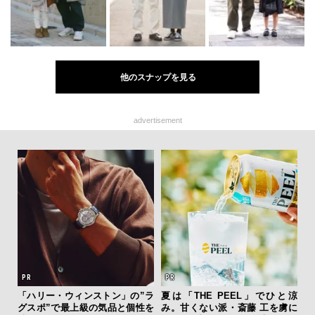
他のスナップを見る
advertisement
フレ
「ハリー・ウィンストン」の”ラ
夏は「THE PEEL」でひと涼
「
。ク
グスポ”で最上級の気品と個性を
み。甘くない派・斎藤 工を虜に
ガー