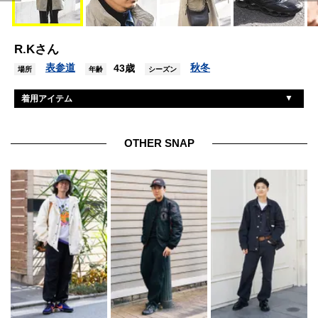
R.Kさん
表参道
秋冬
43歳
場所
年齢
シーズン
着用アイテム
古着
ジャケット/アウター
古着
トップス
OTHER SNAP
古着
パンツ
ミズノ
スニーカー
パネライ
腕時計