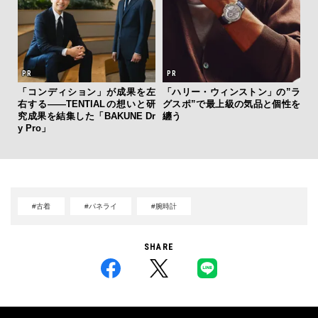
ァン
「コンディション」が成果を左
「ハリー・ウィンストン」の”ラ
海
で”時
右する——TENTIALの想いと研
グスポ”で最上級の気品と個性を
ー
究成果を結集した「BAKUNE Dr
纏う
所
y Pro」
グ
#古着
#パネライ
#腕時計
SHARE