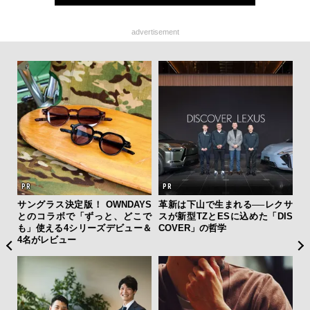
advertisement
フレ
サングラス決定版！ OWNDAYS
革新は下山で生まれる──レクサ
“ス
。ク
とのコラボで「ずっと、どこで
スが新型TZとESに込めた「DIS
ダイ
幸福
も」使える4シリーズデビュー＆
COVER」の哲学
明
4名がレビュー
本