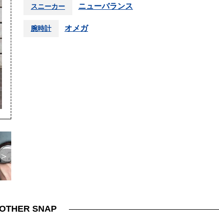
ニューバランス
スニーカー
オメガ
腕時計
＞
OTHER SNAP