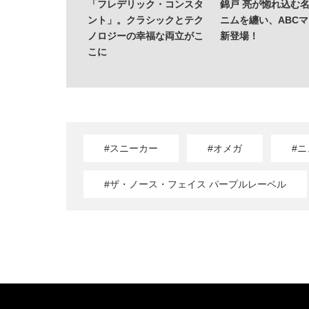
「フレデリック・コンスタ
錦戸 亮が惚れ込む
ント」。クラシックとテク
ニムを纏い、ABC
ノロジーの幸福な両立がこ
新登場！
こに
#スニーカー
#オメガ
#
#ザ・ノース・フェイス パープルレーベル