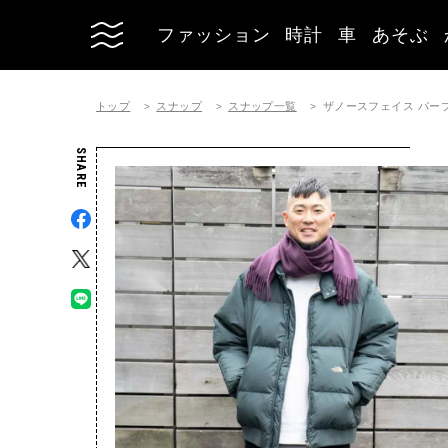
ファッション
時計
車
あそぶ
トップ
スナップ
スナップ一覧
ザノースフェイス パープル
SHARE