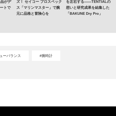
名品がデ
ズ！ セイコー プロスペック
を左右する——TENTIALの
マートで
ス「マリンマスター」で腕
想いと研究成果を結集した
元に品格と冒険心を
「BAKUNE Dry Pro」
ニューバランス
#腕時計