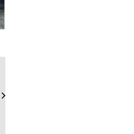
内製化こそ、コンサルティ
夏は「THE PEEL」でひと涼
「フラン