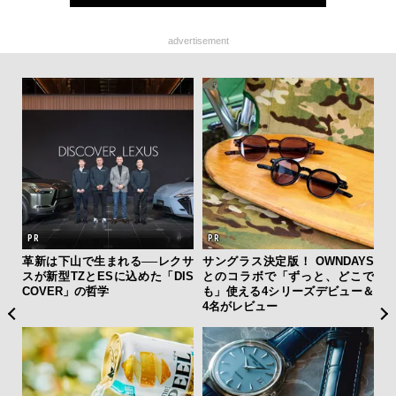
advertisement
ング
革新は下山で生まれる──レクサ
サングラス決定版！ OWNDAYS
“ス
実践
スが新型TZとESに込めた「DIS
とのコラボで「ずっと、どこで
ダイ
COVER」の哲学
も」使える4シリーズデビュー＆
明
4名がレビュー
本