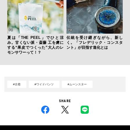
ィン
ドウ
夏は「THE PEEL」でひと涼
伝統を受け継ぎながら、新し
斎
百貨
み。甘くない派・斎藤 工を虜に
く。「フレデリック・コンスタ
デ
する“果皮でつくった”大人のレ
ント」が目指す進化とは
ラ
モンサワーって！？
な
#古着
#ワイドパンツ
#ムーンスター
SHARE