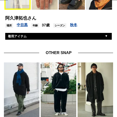
阿久津拓也さん
中目黒
秋冬
37歳
場所
年齢
シーズン
着用アイテム
ミーンズワイル
パンツ
ミーンズワイル
プルオーバー
OTHER SNAP
古着
カットソー
古着
帽子
ムーンスター
スニーカー