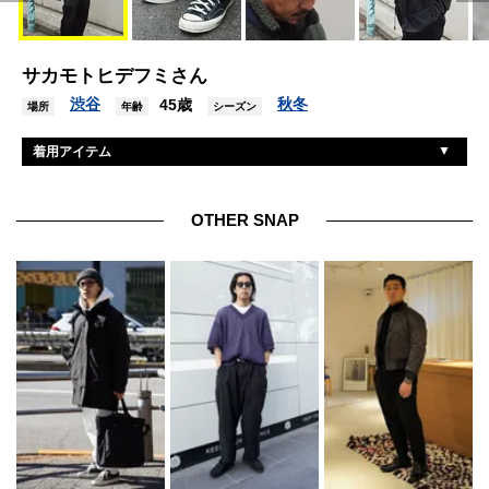
サカモトヒデフミさん
渋谷
秋冬
45歳
場所
年齢
シーズン
着用アイテム
ユニクロ
ジャケット
フミトガンリュウ
パンツ
OTHER SNAP
ザノースフェイス
帽子
コンバース
スニーカー