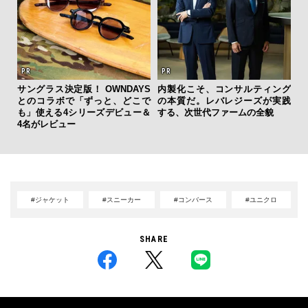
サングラス決定版！ OWNDAYS
内製化こそ、コンサルティング
「
とのコラボで「ずっと、どこで
の本質だ。レバレジーズが実践
ガー
も」使える4シリーズデビュー＆
する、次世代ファームの全貌
の哲
4名がレビュー
#ジャケット
#スニーカー
#コンバース
#ユニクロ
SHARE