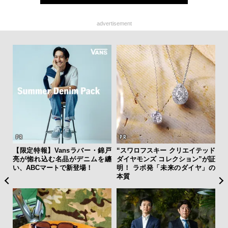
advertisement
ィン
【限定特報】Vansラバー・錦戸
“スワロフスキー クリエイテッド
「
ドウ
亮が惚れ込む名品がデニムを纏
ダイヤモンズ コレクション”が証
右す
百貨
い、ABCマートで新登場！
明！ ラボ発「未来のダイヤ」の
究成
本質
y P