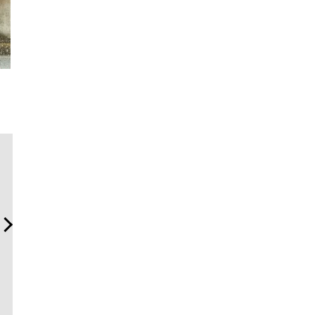
日本代表の本格ダイバー
革新は下山で生まれる──レ
伝統を受