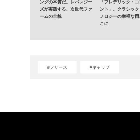
ングの本質だ。レバレジー
「フレデリック・コ
ズが実践する、次世代ファ
ント」。クラシック
ームの全貌
ノロジーの幸福な両
こに
#フリース
#キャップ