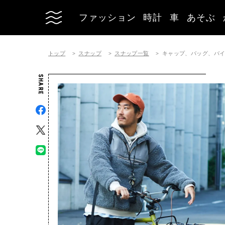
ファッション
時計
車
あそぶ
トップ
スナップ
スナップ一覧
キャップ、バッグ、バ
SHARE