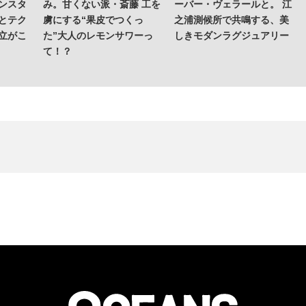
ンスタ
み。甘くない派・斎藤 工を
ーバー・ヴェラールと。 江
とテク
虜にする“果皮でつくっ
之浦測候所で共鳴する、美
立がこ
た”大人のレモンサワーっ
しきモダンラグジュアリー
て！？