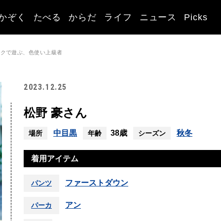
かぞく
たべる
からだ
ライフ
ニュース
Picks
イクで遊ぶ、色使い上級者
2023.12.25
松野 豪さん
中目黒
38歳
秋冬
場所
年齢
シーズン
着用アイテム
ファーストダウン
パンツ
アン
パーカ