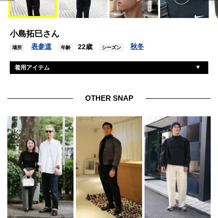
小島拓巳さん
表参道
秋冬
22歳
場所
年齢
シーズン
着用アイテム
ナイキ
トレーナー
ユニクロ
デニム
OTHER SNAP
コンバース
シューズ
ユニクロ
眼鏡
ザラ
バッグ
不明
ネックレス
ノーブランド
バングル