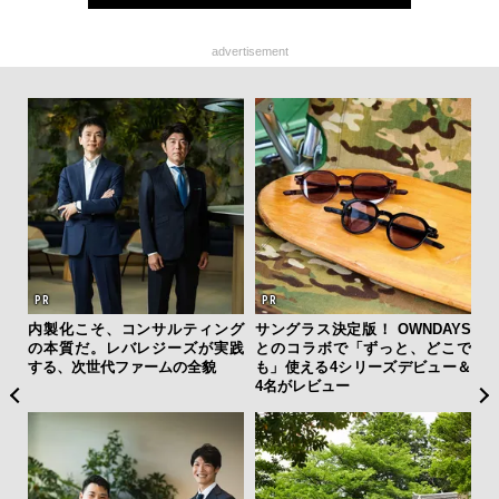
advertisement
ィン
内製化こそ、コンサルティング
サングラス決定版！ OWNDAYS
斎
ドウ
の本質だ。レバレジーズが実践
とのコラボで「ずっと、どこで
デ
百貨
する、次世代ファームの全貌
も」使える4シリーズデビュー＆
ラ
4名がレビュー
な