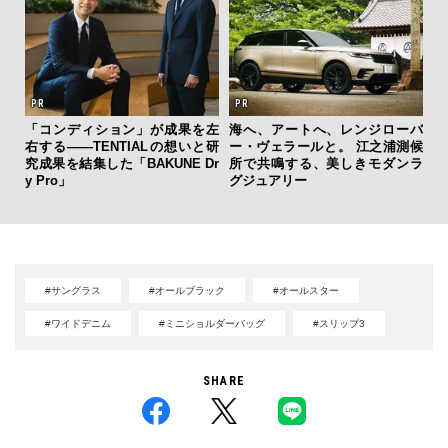
ひと涼
「コンディション」が成果を左
海へ、アートへ、レンジローバ
革
虜に
右する——TENTIALの想いと研
ー・ヴェラールと。 江之浦測候
スが
のレ
究成果を結集した「BAKUNE Dr
所で共鳴する、美しきモダンラ
CO
y Pro」
グジュアリー
#サングラス
#オールブラック
#オールスター
#ワイドデニム
#ミニショルダーバッグ
#スリップ3
SHARE