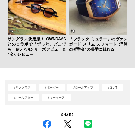
サングラス決定版！ OWNDAYS
「フランク ミュラー」のヴァン
内
とのコラボで「ずっと、どこで
ガード スリム スフマートで”時
の
も」使える4シリーズデビュー＆
の哲学者”の美学に触れる
す
4名がレビュー
#サングラス
#ボーダー
#ロールアップ
#ロンT
#オールスター
#キーケース
SHARE