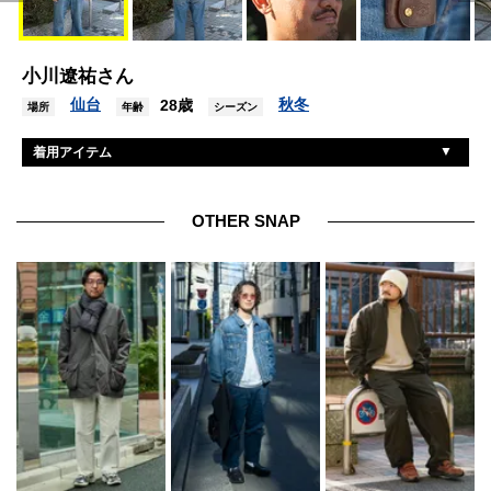
小川遼祐さん
仙台
秋冬
28歳
場所
年齢
シーズン
着用アイテム
ユニクロ
Tシャツ
ジーユー
デニム
OTHER SNAP
コンバース
シューズ
金子眼鏡
眼鏡
イルビゾンテ
アクセサリー