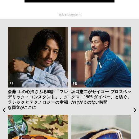
advertisement
斎藤 工の心揺さぶる時計「フレ
坂口憲二がセイコー プロスペッ
伝
デリック・コンスタント」。ク
クス「1965 ダイバー」と紡ぐ、
く
ラシックとテクノロジーの幸福
かけがえのない時間
ン
な両立がここに