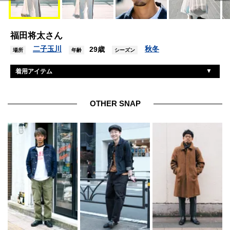
福田将太さん
二子玉川
秋冬
29歳
場所
年齢
シーズン
着用アイテム
ユニクロ
Gジャン
ジャーナルスタンダード
トレーナー
OTHER SNAP
アディダス
パンツ
アディダス
シューズ
金子眼鏡×ユナイテッドアローズ
眼鏡
ウィムジック
バッグ