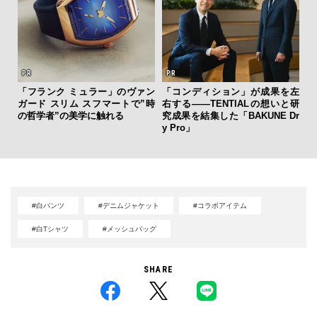
「フランク ミュラー」のヴァン
「コンディション」が成果を左
内
ガード スリム スフマートで”時
右する——TENTIALの想いと研
の
の哲学者”の美学に触れる
究成果を結集した「BAKUNE Dr
す
y Pro」
#白パンツ
#デニムジャケット
#コラボアイテム
#白Tシャツ
#メッシュバッグ
SHARE