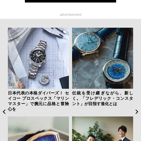
advertisement
ィン
日本代表の本格ダイバーズ！ セ
伝統を受け継ぎながら、新し
“ス
ドウ
イコー プロスペックス「マリン
く。「フレデリック・コンスタ
ダイ
百貨
マスター」で腕元に品格と冒険
ント」が目指す進化とは
明
心を
本