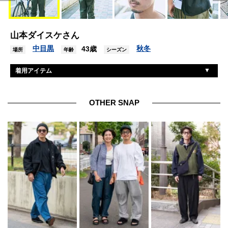
山本ダイスケさん
中目黒
秋冬
43歳
場所
年齢
シーズン
着用アイテム
ウェルダー
カットソー
ユニクロ
パンツ
OTHER SNAP
コンバース
シューズ
パタゴニア
帽子
ビージェイクラシック
眼鏡
エムエイチエル
バッグ