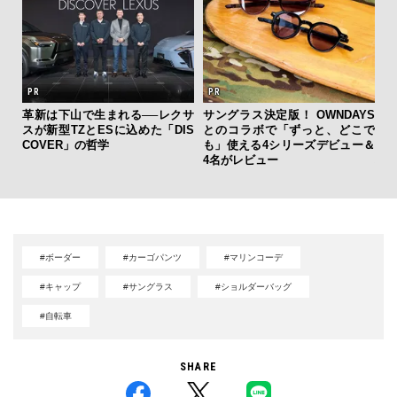
新し
革新は下山で生まれる──レクサ
サングラス決定版！ OWNDAYS
“ス
スタ
スが新型TZとESに込めた「DIS
とのコラボで「ずっと、どこで
ダイ
COVER」の哲学
も」使える4シリーズデビュー＆
明
4名がレビュー
本
#ボーダー
#カーゴパンツ
#マリンコーデ
#キャップ
#サングラス
#ショルダーバッグ
#自転車
SHARE