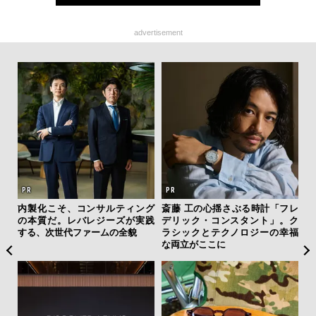
advertisement
ーバ
内製化こそ、コンサルティング
斎藤 工の心揺さぶる時計「フレ
「
測候
の本質だ。レバレジーズが実践
デリック・コンスタント」。ク
右す
ンラ
する、次世代ファームの全貌
ラシックとテクノロジーの幸福
究成
な両立がここに
y P