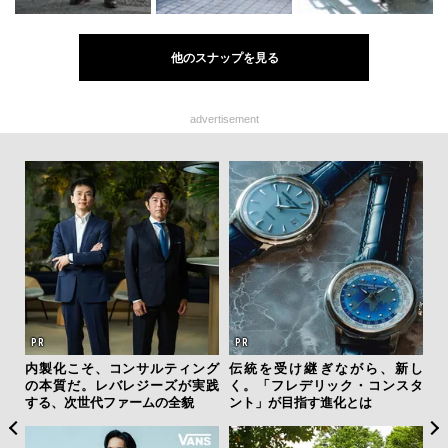
他のスナップを見る
advertisement
テッド
内製化こそ、コンサルティング
伝統を受け継ぎながら、新し
「
”が証
の本質だ。レバレジーズが実践
く。「フレデリック・コンスタ
ガー
」の
する、次世代ファームの全貌
ント」が目指す進化とは
の哲