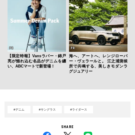
【限定特報】Vansラバー・錦戸
海へ、アートへ、レンジローバ
亮が惚れ込む名品がデニムを纏
ー・ヴェラールと。 江之浦測候
サン
い、ABCマートで新登場！
所で共鳴する、美しきモダンラ
と
グジュアリー
も
4名
#デニム
#サングラス
#ライダース
SHARE