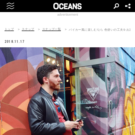
advertisement
トップ
スナップ
スナップ一覧
バイカー風に楽しむなら 色使いの工夫をお忘
2018.11.17