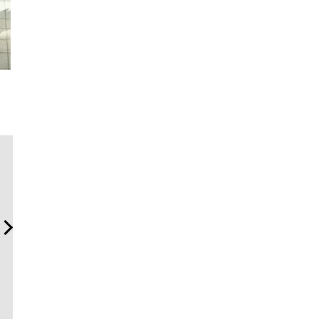
「フランク ミュラー」のヴ
サングラス決定版！ OWND
【ムーン