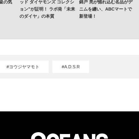
上級の気
ッド ダイヤモンズ コレクシ
錦戸 亮が惚れ込む名品がデ
ョン”が証明！ ラボ発「未来
ニムを纏い、ABCマートで
のダイヤ」の本質
新登場！
#ヨウジヤマモト
#A.D.S.R