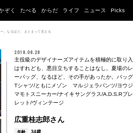
かぞく
たべる
からだ
ライフ
ニュース
Picks
カー。なるほど、まとまって見える
2018.08.28
主役級のデザイナーズアイテムを積極的に取り入
はすれども、悪目立ちすることはなし。夏場のレ
ーバッグ、なるほど、その手があったか。バッグ
Tシャツ/ともにメゾン マルジェラパンツ/ヨウ
マモトスニーカー/ナイキサングラス/A.D.S.Rブ
レット/ヴィンテージ
広重桂志郎さん
34歳
年齢