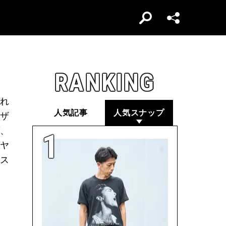
RANKING
れ
人気記事
人気スナップ
ザ
、
ジヤ
レス