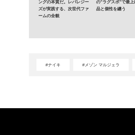
ングの本質だ。レバレジー
の”ラグスポ”で最
ズが実践する、次世代ファ
品と個性を纏う
ームの全貌
#ナイキ
#メゾン マルジェラ