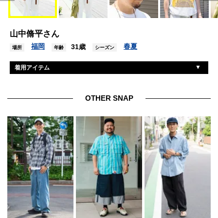
山中脩平さん
福岡
春夏
31歳
場所
年齢
シーズン
着用アイテム
ヴィンテージ
シャツ
古着
Tシャツ
OTHER SNAP
不明
パンツ
ニューバランス
シューズ
アクチュアルソース
キャップ
ルノア
眼鏡