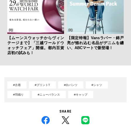
【ムーンスウォッチからヴィン
【限定特報】Vansラバー・錦戸
革
テージまで】「三越ワールドウ
亮が惚れ込む名品がデニムを纏
スが
ォッチフェア」開催。都内百貨
い、ABCマートで新登場！
CO
店初の試みも！
#古着
#プリントT
#白パンツ
#シャツ
#羽織り
#ニューバランス
#キャップ
SHARE