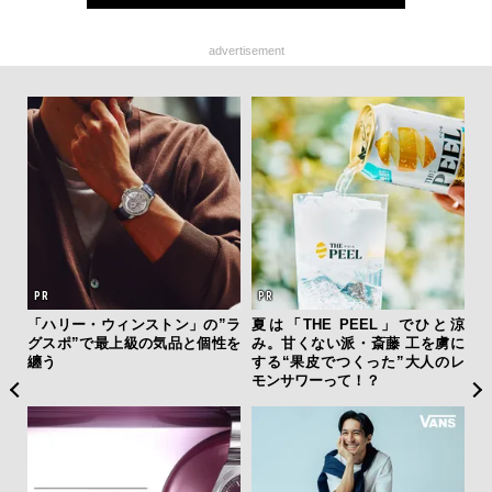
advertisement
フレ
「ハリー・ウィンストン」の”ラ
夏は「THE PEEL」でひと涼
海
。ク
グスポ”で最上級の気品と個性を
み。甘くない派・斎藤 工を虜に
ー
幸福
纏う
する“果皮でつくった”大人のレ
所
モンサワーって！？
グ