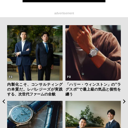
advertisement
 セ
内製化こそ、コンサルティング
「ハリー・ウィンストン」の”ラ
革
リン
の本質だ。レバレジーズが実践
グスポ”で最上級の気品と個性を
スが
冒険
する、次世代ファームの全貌
纏う
CO