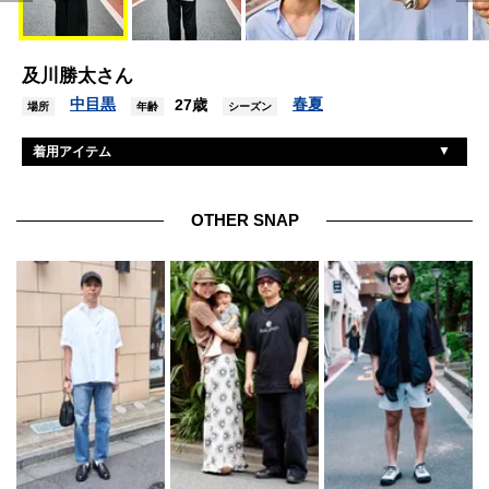
及川勝太さん
中目黒
春夏
27歳
場所
年齢
シーズン
着用アイテム
マーティーアンドサンズ
シャツ
レインメーカー
パンツ
OTHER SNAP
アイランドスリッパ
シューズ
ギュパール
眼鏡
カルティエ
腕時計
ティファニー
ブレスレット
エルメス
リング