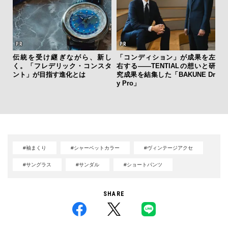
伝統を受け継ぎながら、新し
「コンディション」が成果を左
“ス
く。「フレデリック・コンスタ
右する——TENTIALの想いと研
ダイ
ント」が目指す進化とは
究成果を結集した「BAKUNE Dr
明
y Pro」
本
#袖まくり
#シャーベットカラー
#ヴィンテージアクセ
#サングラス
#サンダル
#ショートパンツ
SHARE