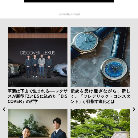
advertisement
テッド
革新は下山で生まれる──レクサ
伝統を受け継ぎながら、新し
「
”が証
スが新型TZとESに込めた「DIS
く。「フレデリック・コンスタ
ガー
」の
COVER」の哲学
ント」が目指す進化とは
の哲