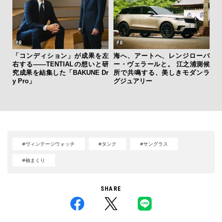
「コンディション」が成果を左
海へ、アートへ、レンジローバ
フレ
右する——TENTIALの想いと研
ー・ヴェラールと。 江之浦測候
内
。ク
究成果を結集した「BAKUNE Dr
所で共鳴する、美しきモダンラ
の
幸福
y Pro」
グジュアリー
す
#ヴィンテージウォッチ
#タンク
#サングラス
#袖まくり
SHARE