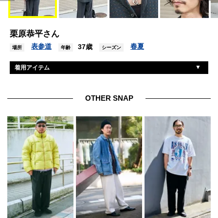
栗原恭平さん
表参道
春夏
37歳
場所
年齢
シーズン
着用アイテム
ヨーク
シャツ
シュタイン
パンツ
OTHER SNAP
オニツカタイガー
シューズ
レイン
眼鏡
ジルサンダー
バッグ
カルティエ
腕時計
トムウッド
ネックレス
ロロ
ブレスレット
トムウッド
リング