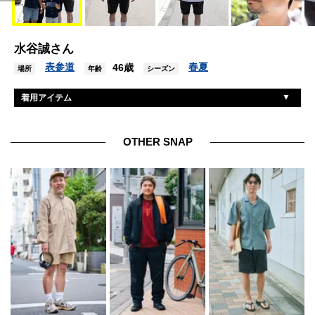
水谷誠さん
表参道
春夏
46歳
場所
年齢
シーズン
着用アイテム
ネイバーフッド
Tシャツ
ノンネイティブ
パンツ
OTHER SNAP
ヴァンズ
シューズ
トムフォード
眼鏡
エドックス
腕時計
ラッツ
靴下