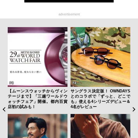
advertisement
【ムーンスウォッチからヴィン
サングラス決定版！ OWNDAYS
「
テージまで】「三越ワールドウ
とのコラボで「ずっと、どこで
ガー
ォッチフェア」開催。都内百貨
も」使える4シリーズデビュー＆
の哲
店初の試みも！
4名がレビュー