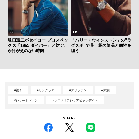
夏は
坂口憲二がセイコー プロスペッ
「ハリー・ウィンストン」の”ラ
み
クス「1965 ダイバー」と紡ぐ、
グスポ”で最上級の気品と個性を
す
かけがえのない時間
纏う
モ
#親子
#サングラス
#スリッポン
#家族
#ショートパンツ
#クロノオフショアビックデイト
SHARE