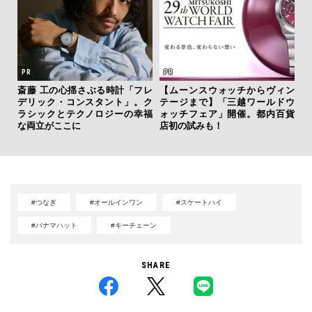
斎藤 工の心揺さぶる時計「フレ
【ムーンスウォッチからヴィン
「
デリック・コンスタント」。ク
テージまで】「三越ワールドウ
右す
ラシックとテクノロジーの幸福
ォッチフェア」開催。都内百貨
究成
な両立がここに
店初の試みも！
y P
#つなぎ
#オールインワン
#スケートハイ
#パナマハット
#キーチェーン
SHARE