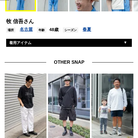
牧 信吾さん
名古屋
春夏
48歳
場所
年齢
シーズン
着用アイテム
ディッキーズ
ジャンプスーツ
ヴァンズ
シューズ
OTHER SNAP
ワコマリア
帽子
不明
バッグ
クロムハーツ
アクセサリー