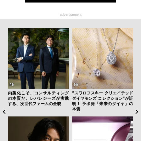
advertisement
ひと涼
内製化こそ、コンサルティング
“スワロフスキー クリエイテッド
【限
虜に
の本質だ。レバレジーズが実践
ダイヤモンズ コレクション”が証
亮
のレ
する、次世代ファームの全貌
明！ ラボ発「未来のダイヤ」の
い、
本質